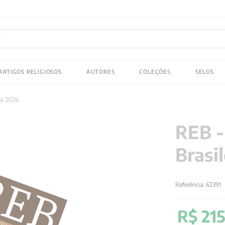
FRETE GRATIS
em compras acima de R$150! Aproveite
ADOS
ARTIGOS RELIGIOSOS
AUTORES
COLEÇÕES
SELOS
 gustav jung
ra 2026
REB -
Brasi
Referência
:
62391
R$
21