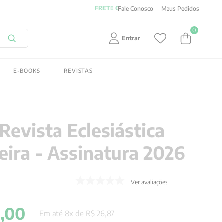
Fale Conosco
Meus Pedidos
0
Entrar
E-BOOKS
REVISTAS
Revista Eclesiástica
leira - Assinatura 2026
Ver avaliações
5
,
00
Em até
8
x de
R$
26
,
87