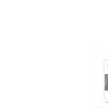
solicitação do pedido, porém a entrega irá variar de acordo com a d
acima. ATENDIMENTO Para atendimento exclusivo sobre assuntos re
assinaturas, informações de publicações, entre outros, favor entra
atendimento exclusivos abaixo: Telefone: (24) 2233-9012 E-mail: 