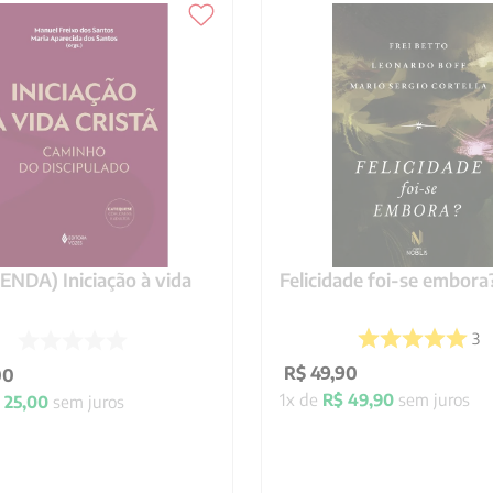
NDA) Iniciação à vida
Felicidade foi-se embora
3
R$
49
,
90
00
1
x de
R$
49
,
90
sem juros
25
,
00
sem juros