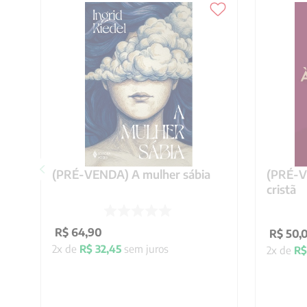
(PRÉ-VENDA) A mulher sábia
(PRÉ-VE
cristã
R$
64
,
90
R$
50
,
2
x de
R$
32
,
45
sem juros
2
x de
R$