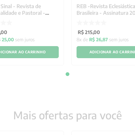
Sinal - Revista de
REB -Revista Eclesiástic
ualidade e Pastoral -
Brasileira - Assinatura 2
ura 2026
,
00
R$
215
,
00
$
25
,
00
sem juros
8
x de
R$
26
,
87
sem juros
ICIONAR AO CARRINHO
ADICIONAR AO CARRI
Mais ofertas para você