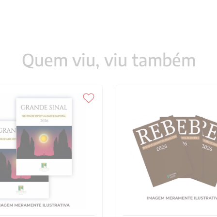
isponibilidade, conforme descrito
ferentes as revistas,
r em contato com os canais de
revista@vozes.com.br
Quem viu, viu também