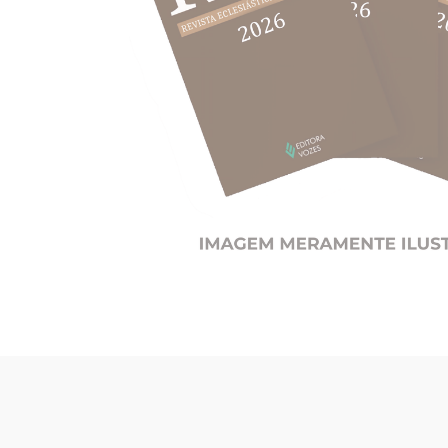
10
º
verena kast