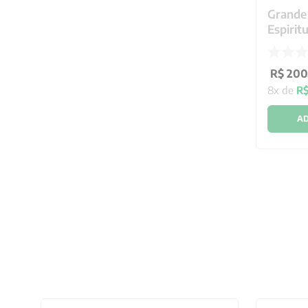
Grande 
Espirit
Assinat
R$
200
8
x de
R
AD