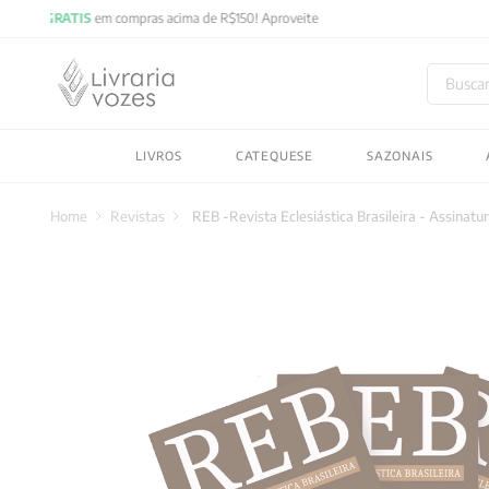
Buscar
TERMOS MAIS BUSC
LIVROS
CATEQUESE
SAZONAIS
1
º
2027
2
º
obras completas carl
Revistas
REB -Revista Eclesiástica Brasileira - Assinatu
3
º
filosofia
4
º
jung
5
º
byung chul han
6
º
pré venda
7
º
biblia
8
º
santo agostinho
9
º
anselm grun