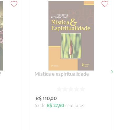
?
Mistica e espiritualidade
R$
110
,
00
4
x de
R$
27
,
50
sem juros