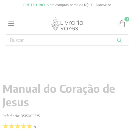
FRETE GRATIS
em compras acima de R$150! Aproveite
0
Buscar
TERMOS MAIS BUSCADOS
1
º
2027
2
º
obras completas carl gustav jung
3
º
filosofia
Manual do Coração de
4
º
jung
Jesus
5
º
byung chul han
6
º
pré venda
Referência
:
8515003325
7
º
biblia
6
8
º
santo agostinho