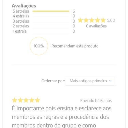
Avaliações
5
estrelas
6
4
estrelas
0
5.00
3
estrelas
0
6
avaliações
2
estrelas
0
1
estrela
0
100%
Recomendam este produto
Ordernar por:
Mais antigos primeiro
Enviado há
6 anos
É importante pois ensina e esclarece aos
membros as regras e a procedência dos
membros dentro do grupo e como