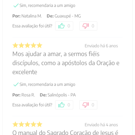
Sim, recomendaria a um amigo
Por
:
Natalina M.
De
:
Guaxupé - MG
Essa avaliação foi útil?
0
0
Enviado há
6 anos
Mos ajudar a amar, a sermos fiéis
discípulos, como a apóstolos da Oração e
excelente
Sim, recomendaria a um amigo
Por
:
Rosa R.
De
:
Salinópolis - PA
Essa avaliação foi útil?
0
0
Enviado há
4 anos
O manual do Sagrado Coração de Jesus é