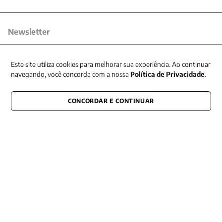
Newsletter
Receba nossas promoções
Este site utiliza cookies para melhorar sua experiência. Ao continuar
navegando, você concorda com a nossa
Política de Privacidade
.
CONCORDAR E CONTINUAR
CONECTE-SE CONOSCO
E fique por dentro de tudo que acontece também nas redes