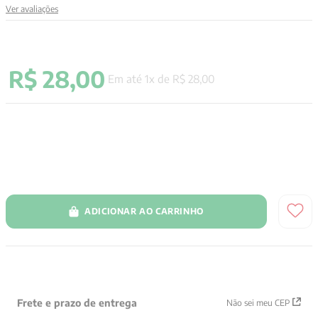
Ver avaliações
9
º
anselm grun
10
º
verena kast
R$
28
,
00
Em até
1
x de
R$
28
,
00
ADICIONAR AO CARRINHO
Frete e prazo de entrega
Não sei meu CEP