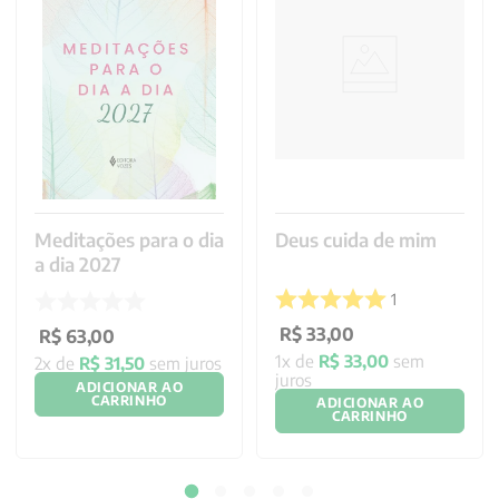
Meditações para o dia
Deus cuida de mim
a dia 2027
1
R$
33
,
00
R$
63
,
00
1
x de
R$
33
,
00
sem
2
x de
R$
31
,
50
sem juros
juros
ADICIONAR AO
CARRINHO
ADICIONAR AO
CARRINHO