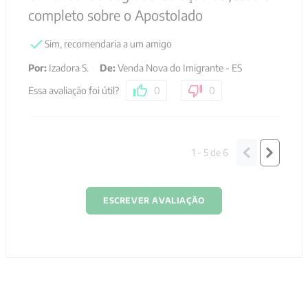
completo sobre o Apostolado
Sim, recomendaria a um amigo
Por
:
Izadora S.
De
:
Venda Nova do Imigrante - ES
Essa avaliação foi útil?
0
0
1 - 5
de
6
ESCREVER AVALIAÇÃO