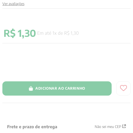
Ver avaliações
9
º
psicologia
10
º
verena kast
R$
1
,
30
Em até
1
x de
R$
1
,
30
ADICIONAR AO CARRINHO
Frete e prazo de entrega
Não sei meu CEP