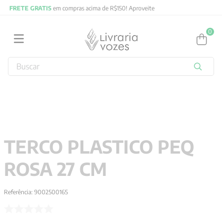
FRETE GRATIS
em compras acima de R$150! Aproveite
0
Buscar
TERMOS MAIS BUSCADOS
1
º
obras completas carl gustav jung
2
º
2027
3
º
filosofia
TERCO PLASTICO PEQ
4
º
jung
ROSA 27 CM
5
º
byung chul han
6
º
pré venda
Referência
:
9002500165
7
º
biblia
8
º
anselm grun