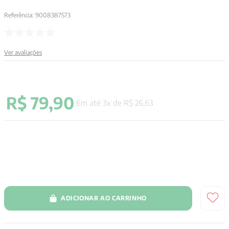
9
º
aristoteles
Referência
:
9008387573
10
º
psicologia
Ver avaliações
R$
79
,
90
Em até
3
x de
R$
26
,
63
ADICIONAR AO CARRINHO