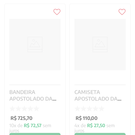
BANDEIRA
CAMISETA
APOSTOLADO DA
APOSTOLADO DA
ORACAO
ORACAO C BOTAO
GABARDINE- 1.60 X
NOVA PP
1.30 M
R$
725
,
70
R$
110
,
00
10
x de
R$
72
,
57
sem
4
x de
R$
27
,
50
sem
juros
juros