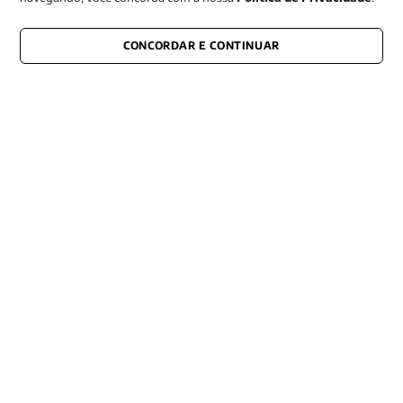
CONCORDAR E CONTINUAR
CONECTE-SE CONOSCO
E fique por dentro de tudo que acontece também nas redes
Razão Social -EDITORA VOZES
LTDA
CNPJ: 31.127.301/0003-76
Rua José Bonifácio, 99
CEP: 01003-001
São Paulo - SP
Contato: (11) 3101-8451