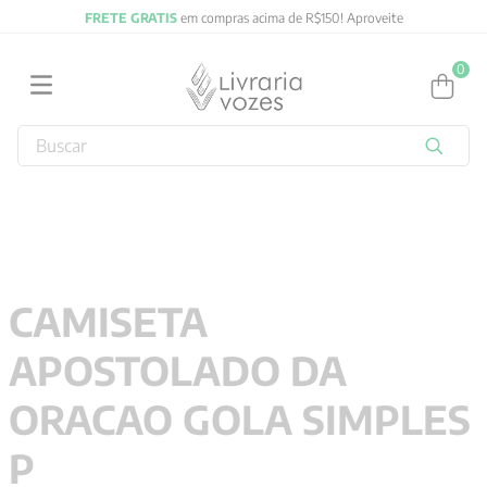
FRETE GRATIS
em compras acima de R$150! Aproveite
0
Buscar
TERMOS MAIS BUSCADOS
1
º
2027
2
º
obras completas carl gustav jung
3
º
filosofia
CAMISETA
4
º
jung
APOSTOLADO DA
5
º
byung chul han
6
º
pré venda
ORACAO GOLA SIMPLES
7
º
biblia
P
8
º
anselm grun