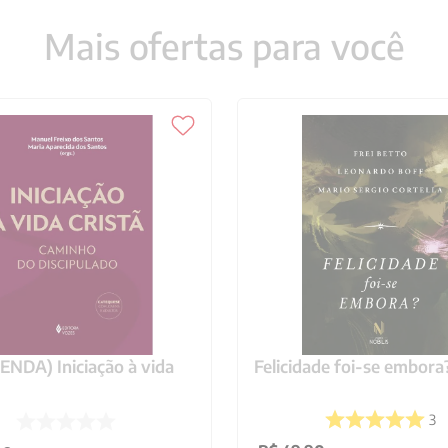
Mais ofertas para você
NDA) Iniciação à vida
Felicidade foi-se embora
3