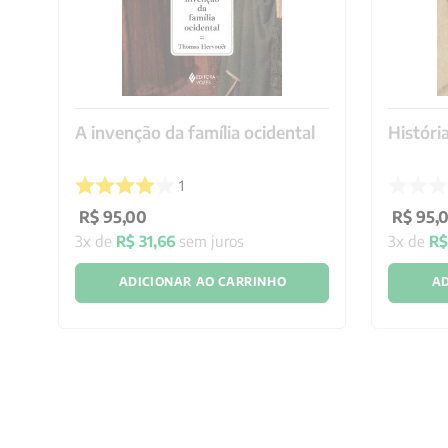
A invenção da família ocidental
Históri
1
R$
95
,
00
R$
95
,
3
x de
R$
31
,
66
sem juros
3
x de
R
ADICIONAR AO CARRINHO
AD