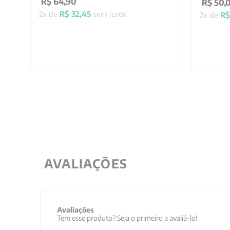
R$
64
,
90
R$
50
,
2
x de
R$
32
,
45
sem juros
2
x de
R$
AVALIAÇÕES
Avaliações
Tem esse produto? Seja o primeiro a avaliá-lo!