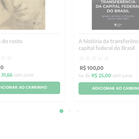
a do rosto
A história da transferênc
capital federal do Brasil
00
R$
100
,
00
$
31
,
66
sem juros
4
x de
R$
25
,
00
sem juros
ICIONAR AO CARRINHO
ADICIONAR AO CARRI