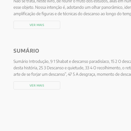
Não se trata, neste livro, de reunir o fruto dos estudos, aliás em n
esse objeto. Nossa intenção é, adotando um olhar panorâmico, iden
amplificação de figuras e de técnicas do descanso ao longo do tem
alto de cada uma delas e seu eventual recobrimento.
VER MAIS
SUMÁRIO
Sumário Introdução, 9 1 Shabat e descanso paradisíaco, 15 2 O des
desta história, 25 3 Descanso e quietude, 33 4 O recolhimento, o r
arte de se forjar um descanso”, 47 5 A desgraça, momento de desc
confinamento, 75 7 Comodidades e novas posturas do descanso nos
VER MAIS
descanso na natureza – Prelúdio, 97 9 O descanso da terra, 137 10
do descanso”, 143 11 O cansaço e o descanso, 161 12 O descanso tera
meados do século XX, 175 Conclusão, 185 Referências, 193