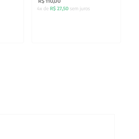
R$
110
,
00
4
x de
R$
27
,
50
sem juros