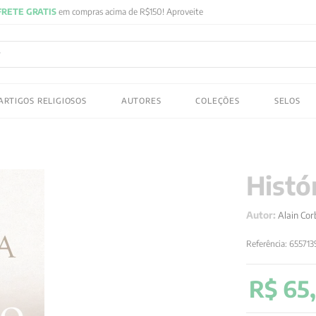
FRETE GRATIS
em compras acima de R$150! Aproveite
ADOS
ARTIGOS RELIGIOSOS
AUTORES
COLEÇÕES
SELOS
 gustav jung
Histó
Autor:
Alain Cor
Referência
:
65571
R$
65
,