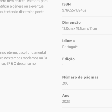
úmero bem restrito, voltados para
ISBN
tificar a gênese ou a eventual
9786557139462
po, tentando discernir o ponto
Dimensão
12.0cm x 19.5cm x 1.1cm
Idioma
Português
canso eterno, base fundamental
etiro nos tempos modernos ou “a
Edição
anso, 67 6 O descanso no
1
 séculos XVIII e XIX, 89 8 O
 Descanso dominical e “demônio
Número de páginas
pêutico do fim do século XIX a
200
Ano
2023