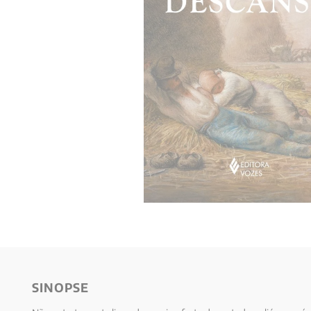
10
º
anselm grun
SINOPSE