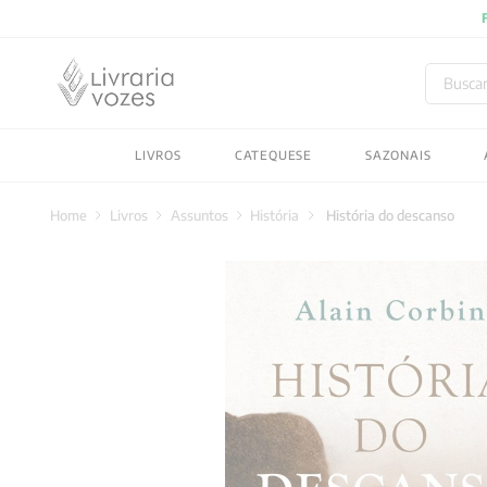
Buscar
TERMOS MAIS BUSC
LIVROS
CATEQUESE
SAZONAIS
1
º
2027
2
º
obras completas carl
Livros
Assuntos
História
História do descanso
3
º
filosofia
4
º
jung
5
º
pré venda
6
º
byung chul han
7
º
biblia
8
º
verena kast
9
º
santo agostinho