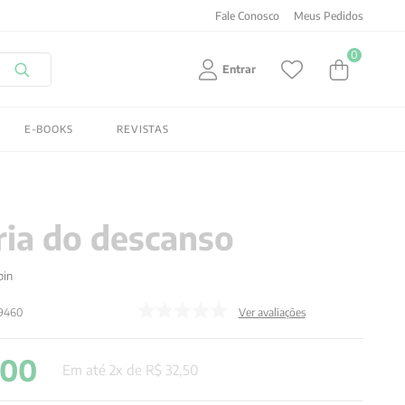
Fale Conosco
Meus Pedidos
0
Entrar
E-BOOKS
REVISTAS
ria do descanso
bin
39460
Ver avaliações
00
Em até
2
x de
R$
32
,
50