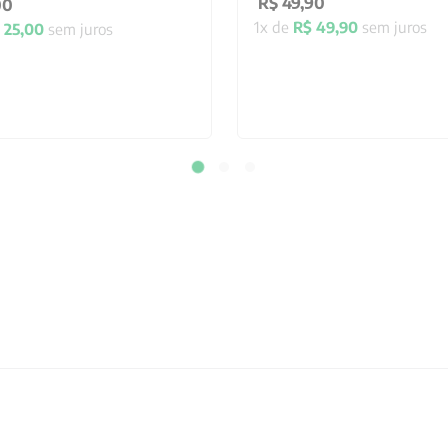
R$
49
,
90
00
1
x de
R$
49
,
90
sem juros
25
,
00
sem juros