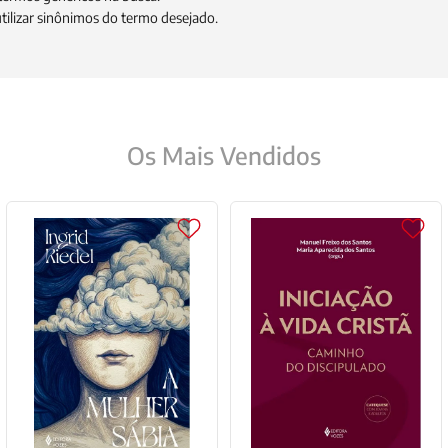
9
º
psicologia
tilizar sinônimos do termo desejado.
10
º
verena kast
Os Mais Vendidos