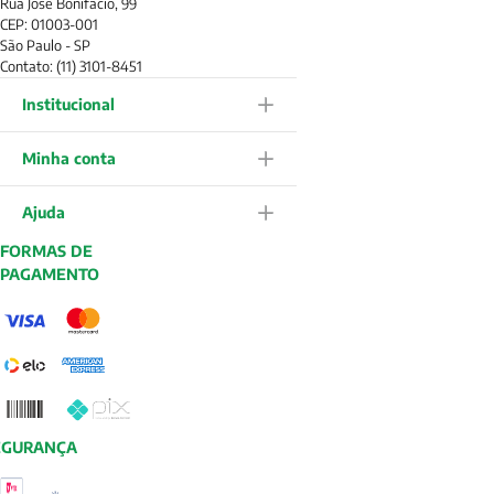
Rua José Bonifácio, 99
CEP: 01003-001
São Paulo - SP
Contato: (11) 3101-8451
Institucional
Minha conta
Ajuda
FORMAS DE
PAGAMENTO
EGURANÇA