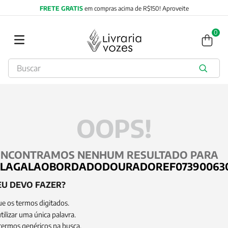
FRETE GRATIS
em compras acima de R$150! Aproveite
0
Buscar
TERMOS MAIS BUSCADOS
1
º
obras completas carl gustav jung
2
º
2027
OOPS!
3
º
filosofia
4
º
jung
ENCONTRAMOS NENHUM RESULTADO PARA
5
º
byung chul han
ULAGALAOBORDADODOURADOREF073900630
6
º
pré venda
EU DEVO FAZER?
7
º
biblia
ue os termos digitados.
8
º
anselm grun
tilizar uma única palavra.
 termos genéricos na busca.