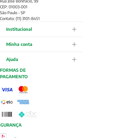
Rua José Bonifácio, 99
CEP: 01003-001
São Paulo - SP
Contato: (11) 3101-8451
Institucional
Minha conta
Ajuda
FORMAS DE
PAGAMENTO
EGURANÇA