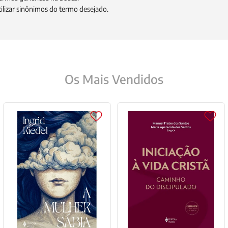
9
º
anselm grun
tilizar sinônimos do termo desejado.
10
º
verena kast
Os Mais Vendidos