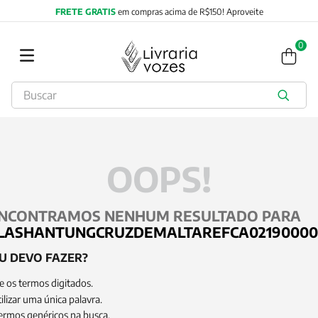
FRETE GRATIS
em compras acima de R$150! Aproveite
0
Buscar
TERMOS MAIS BUSCADOS
1
º
2027
2
º
obras completas carl gustav jung
OOPS!
3
º
filosofia
4
º
jung
NCONTRAMOS NENHUM RESULTADO PARA
5
º
byung chul han
LASHANTUNGCRUZDEMALTAREFCA02190000
6
º
pré venda
U DEVO FAZER?
7
º
biblia
e os termos digitados.
8
º
santo agostinho
ilizar uma única palavra.
termos genéricos na busca.