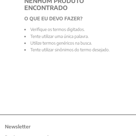
NENHUM PRODUTO
ENCONTRADO
9
º
santo agostinho
O QUE EU DEVO FAZER?
10
º
verena kast
Verifique os termos digitados.
Tente utilizar uma única palavra.
Utilize termos genéricos na busca.
Tente utilizar sinônimos do termo desejado.
Newsletter