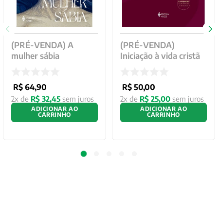
(PRÉ-VENDA) A
(PRÉ-VENDA)
mulher sábia
Iniciação à vida cristã
R$
64
,
90
R$
50
,
00
2
x de
R$
32
,
45
sem juros
2
x de
R$
25
,
00
sem juros
ADICIONAR AO
ADICIONAR AO
CARRINHO
CARRINHO