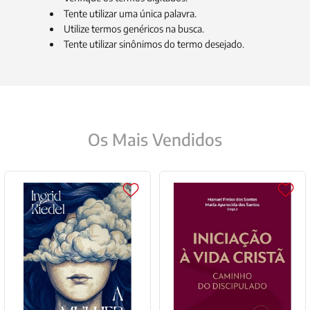
9
º
santo agostinho
Tente utilizar uma única palavra.
10
º
verena kast
Utilize termos genéricos na busca.
Tente utilizar sinônimos do termo desejado.
Os Mais Vendidos