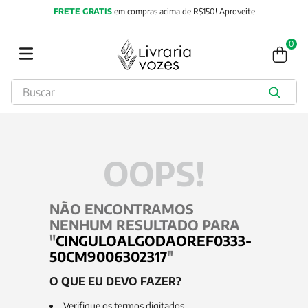
FRETE GRATIS
em compras acima de R$150! Aproveite
0
Buscar
TERMOS MAIS BUSCADOS
1
º
2027
2
º
obras completas carl gustav jung
OOPS!
3
º
filosofia
4
º
jung
NÃO ENCONTRAMOS
5
º
byung chul han
NENHUM RESULTADO PARA
6
º
pré venda
"
CINGULOALGODAOREF0333-
50CM9006302317
"
7
º
biblia
O QUE EU DEVO FAZER?
8
º
anselm grun
Verifique os termos digitados.