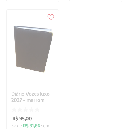
Diário Vozes luxo
2027 - marrom
R$
95
,
00
3
x de
R$
31
,
66
sem