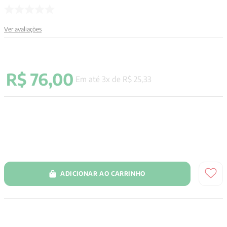
9
º
santo agostinho
Ver avaliações
10
º
verena kast
R$
76
,
00
Em até
3
x de
R$
25
,
33
ADICIONAR AO CARRINHO