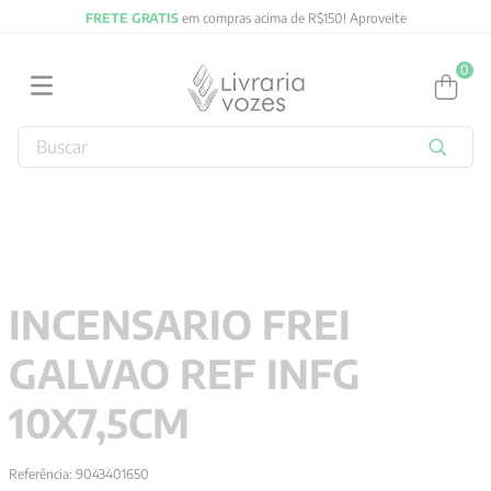
FRETE GRATIS
em compras acima de R$150! Aproveite
0
Buscar
TERMOS MAIS BUSCADOS
1
º
2027
2
º
obras completas carl gustav jung
3
º
filosofia
INCENSARIO FREI
4
º
jung
GALVAO REF INFG
5
º
byung chul han
6
º
pré venda
10X7,5CM
7
º
biblia
Referência
:
9043401650
8
º
anselm grun