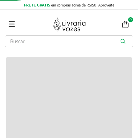
FRETE GRATIS
em compras acima de R$150! Aproveite
0
Buscar
TERMOS MAIS BUSCADOS
1
º
2027
2
º
obras completas carl gustav jung
3
º
filosofia
4
º
jung
5
º
pré venda
6
º
byung chul han
7
º
biblia
8
º
verena kast