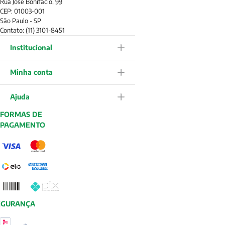
Rua José Bonifácio, 99
CEP: 01003-001
São Paulo - SP
Contato: (11) 3101-8451
Institucional
Minha conta
Ajuda
FORMAS DE
PAGAMENTO
EGURANÇA