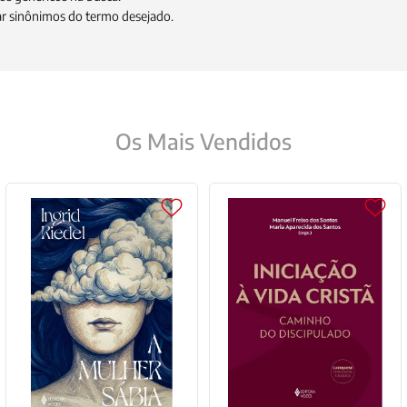
9
º
santo agostinho
zar sinônimos do termo desejado.
10
º
verena kast
Os Mais Vendidos