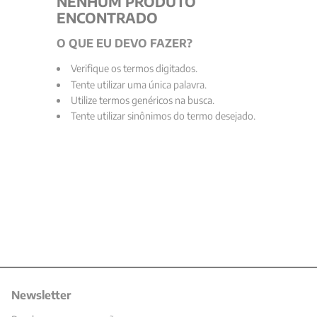
NENHUM PRODUTO
ENCONTRADO
9
º
aristoteles
O QUE EU DEVO FAZER?
10
º
psicologia
Verifique os termos digitados.
Tente utilizar uma única palavra.
Utilize termos genéricos na busca.
Tente utilizar sinônimos do termo desejado.
Newsletter