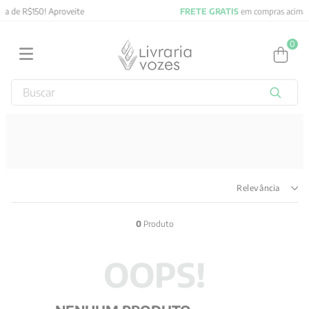
FRETE GRATIS
em compras acima de R$150! Aproveite
0
Buscar
TERMOS MAIS BUSCADOS
1
º
2027
2
º
obras completas carl gustav jung
3
º
filosofia
Relevância
4
º
jung
0
Produto
5
º
byung chul han
6
º
pré venda
OOPS!
7
º
biblia
8
º
anselm grun