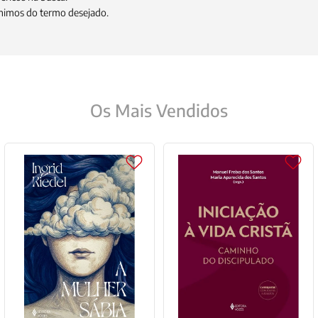
9
º
santo agostinho
nônimos do termo desejado.
10
º
verena kast
Os Mais Vendidos