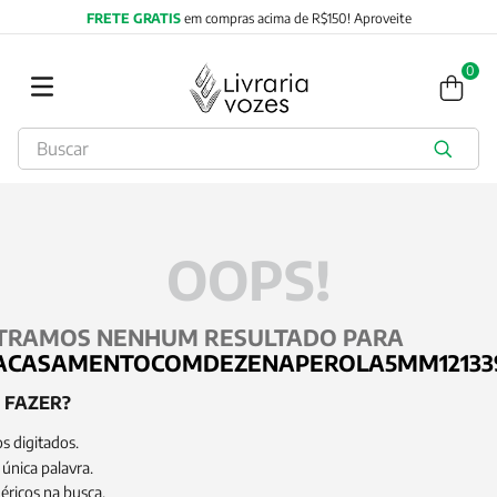
FRETE GRATIS
em compras acima de R$150! Aproveite
0
Buscar
TERMOS MAIS BUSCADOS
1
º
2027
2
º
obras completas carl gustav jung
OOPS!
3
º
filosofia
4
º
jung
TRAMOS NENHUM RESULTADO PARA
5
º
byung chul han
CASAMENTOCOMDEZENAPEROLA5MM121339
6
º
pré venda
 FAZER?
7
º
biblia
s digitados.
8
º
anselm grun
 única palavra.
éricos na busca.