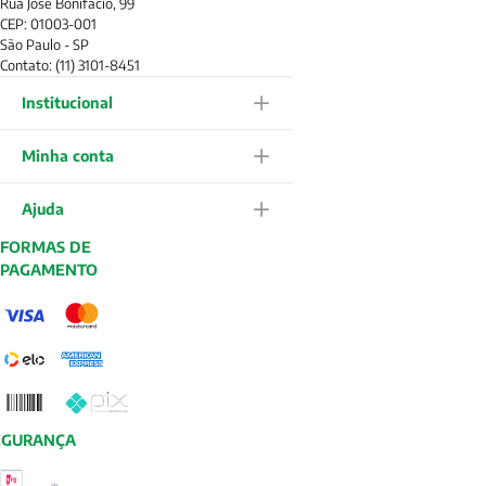
Rua José Bonifácio, 99
CEP: 01003-001
São Paulo - SP
Contato: (11) 3101-8451
Institucional
Minha conta
Ajuda
FORMAS DE
PAGAMENTO
EGURANÇA