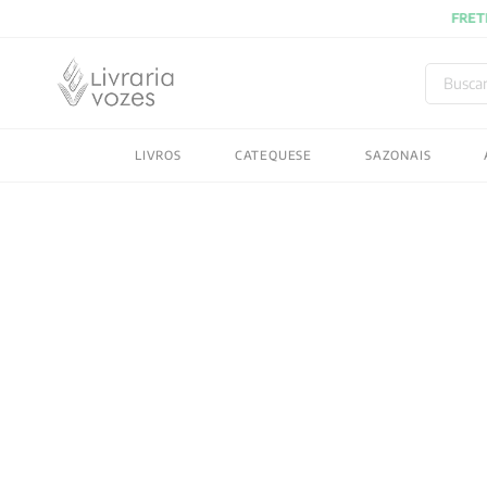
Buscar
TERMOS MAIS BUSC
LIVROS
CATEQUESE
SAZONAIS
1
º
2027
2
º
obras completas carl
3
º
filosofia
4
º
jung
5
º
byung chul han
6
º
pré venda
7
º
biblia
8
º
anselm grun
9
º
aristoteles