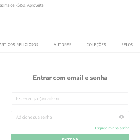
FRETE GRATIS
em compras acima de R$150! Aproveite
ADOS
ARTIGOS RELIGIOSOS
AUTORES
COLEÇÕES
SELOS
 gustav jung
Entrar com email e senha
Esqueci minha senha
ENTRAR