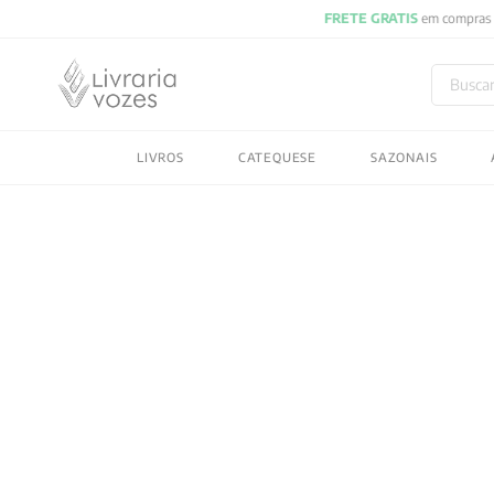
Buscar
TERMOS MAIS BUSC
LIVROS
CATEQUESE
SAZONAIS
1
º
2027
2
º
obras completas carl
3
º
filosofia
4
º
jung
5
º
byung chul han
6
º
pré venda
7
º
biblia
8
º
anselm grun
9
º
aristoteles