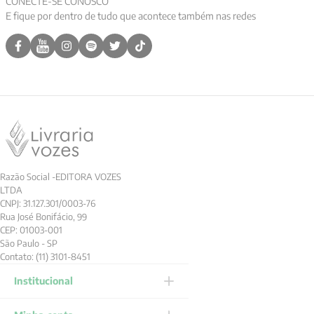
CONECTE-SE CONOSCO
E fique por dentro de tudo que acontece também nas redes
9
º
anselm grun
10
º
verena kast
Razão Social -EDITORA VOZES
LTDA
CNPJ: 31.127.301/0003-76
Rua José Bonifácio, 99
CEP: 01003-001
São Paulo - SP
Contato: (11) 3101-8451
Institucional