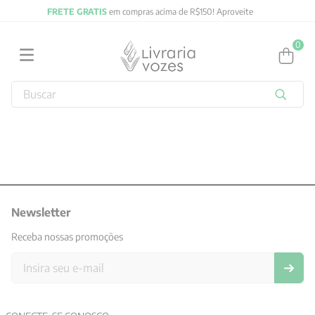
ma de R$150! Aproveite
FRETE GRATIS
em compras acima 
0
Buscar
TERMOS MAIS BUSCADOS
1
º
2027
2
º
obras completas carl gustav jung
3
º
filosofia
4
º
Newsletter
jung
5
º
byung chul han
Receba nossas promoções
6
º
pré venda
7
º
biblia
8
º
santo agostinho