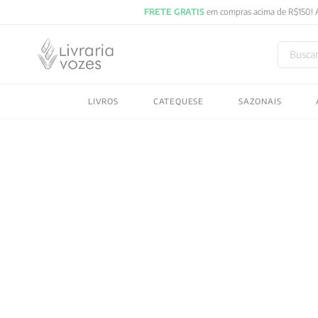
Buscar
TERMOS MAIS BUSC
LIVROS
CATEQUESE
SAZONAIS
1
º
2027
2
º
obras completas carl
3
º
filosofia
4
º
jung
5
º
byung chul han
6
º
pré venda
7
º
biblia
8
º
anselm grun
9
º
aristoteles