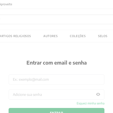
FRETE GRATIS
em compras acima de R$150! Aproveite
ADOS
ARTIGOS RELIGIOSOS
AUTORES
COLEÇÕES
SELOS
 gustav jung
Entrar com email e senha
Esqueci minha senha
ENTRAR