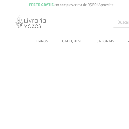
Buscar
TERMOS MAIS BUSC
LIVROS
CATEQUESE
SAZONAIS
1
º
2027
2
º
obras completas carl
3
º
filosofia
4
º
jung
5
º
byung chul han
6
º
pré venda
7
º
biblia
8
º
santo agostinho
9
º
anselm grun