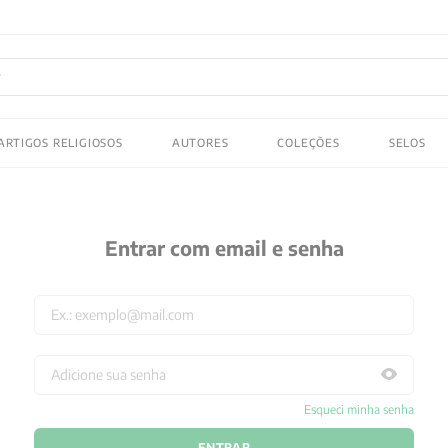
FRETE GRATIS
em compras acima de R$150! Aproveite
ADOS
ARTIGOS RELIGIOSOS
AUTORES
COLEÇÕES
SELOS
 gustav jung
Entrar com email e senha
Esqueci minha senha
ENTRAR