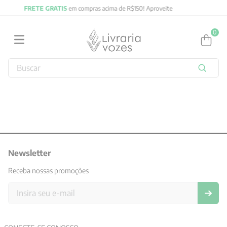
ma de R$150! Aproveite
FRETE GRATIS
em compras acima 
0
Buscar
TERMOS MAIS BUSCADOS
1
º
2027
2
º
obras completas carl gustav jung
3
º
filosofia
4
º
Newsletter
jung
5
º
byung chul han
Receba nossas promoções
6
º
pré venda
7
º
biblia
8
º
santo agostinho