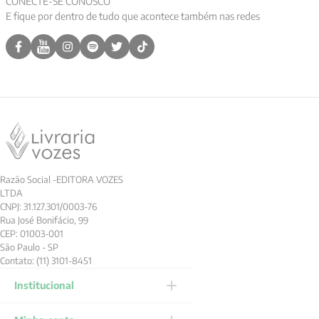
CONECTE-SE CONOSCO
E fique por dentro de tudo que acontece também nas redes
9
º
anselm grun
10
º
verena kast
Razão Social -EDITORA VOZES
LTDA
CNPJ: 31.127.301/0003-76
Rua José Bonifácio, 99
CEP: 01003-001
São Paulo - SP
Contato: (11) 3101-8451
Institucional