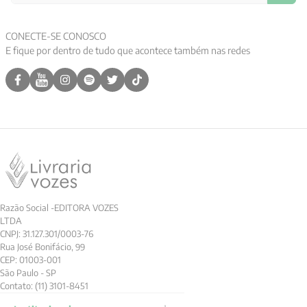
9
º
aristoteles
CONECTE-SE CONOSCO
10
º
psicologia
E fique por dentro de tudo que acontece também nas redes
Razão Social -EDITORA VOZES
LTDA
CNPJ: 31.127.301/0003-76
Rua José Bonifácio, 99
CEP: 01003-001
São Paulo - SP
Contato: (11) 3101-8451