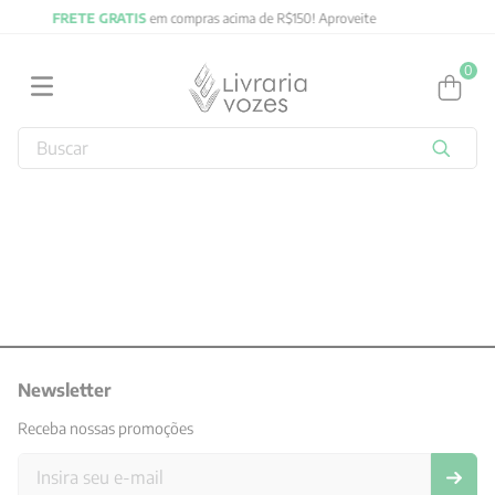
ma de R$150! Aproveite
FRETE GRATIS
em compras acima 
0
Buscar
TERMOS MAIS BUSCADOS
1
º
2027
2
º
obras completas carl gustav jung
3
º
filosofia
4
º
jung
5
º
byung chul han
Newsletter
6
º
pré venda
Receba nossas promoções
7
º
biblia
8
º
anselm grun