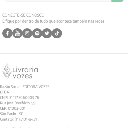
9
º
psicologia
CONECTE-SE CONOSCO
10
º
verena kast
E fique por dentro de tudo que acontece também nas redes
Razão Social -EDITORA VOZES
LTDA
CNPJ: 31.127.301/0003-76
Rua José Bonifácio, 99
CEP: 01003-001
São Paulo - SP
Contato: (11) 3101-8451