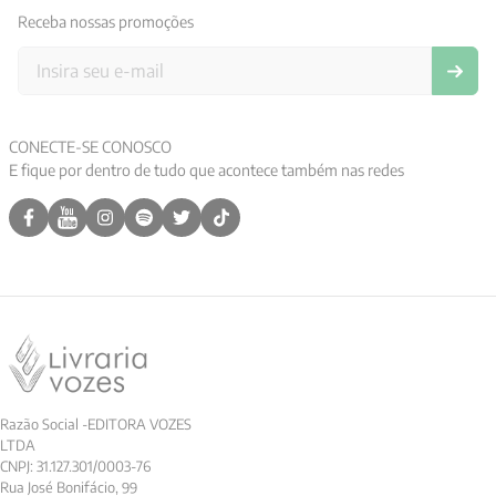
Receba nossas promoções
9
º
psicologia
10
º
verena kast
CONECTE-SE CONOSCO
E fique por dentro de tudo que acontece também nas redes
Razão Social -EDITORA VOZES
LTDA
CNPJ: 31.127.301/0003-76
Rua José Bonifácio, 99