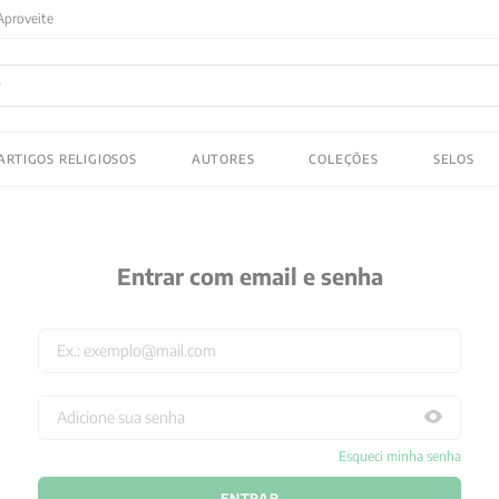
FRETE GRATIS
em compras acima de R$150! Aproveite
ADOS
ARTIGOS RELIGIOSOS
AUTORES
COLEÇÕES
SELOS
 gustav jung
Entrar com email e senha
Esqueci minha senha
ENTRAR