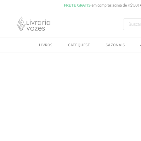
Buscar
TERMOS MAIS BUSC
LIVROS
CATEQUESE
SAZONAIS
1
º
2027
2
º
obras completas carl
3
º
filosofia
4
º
jung
5
º
pré venda
6
º
byung chul han
7
º
biblia
8
º
vozes bolso
9
º
santo agostinho