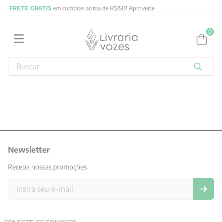
R$150! Aproveite
FRETE GRATIS
em compras acima de R$
0
Buscar
TERMOS MAIS BUSCADOS
1
º
2027
2
º
obras completas carl gustav jung
3
º
filosofia
4
º
Newsletter
jung
5
º
byung chul han
Receba nossas promoções
6
º
pré venda
7
º
biblia
8
º
anselm grun