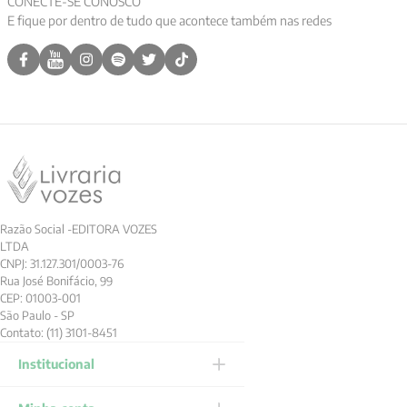
CONECTE-SE CONOSCO
E fique por dentro de tudo que acontece também nas redes
9
º
aristoteles
10
º
psicologia
Razão Social -EDITORA VOZES
LTDA
CNPJ: 31.127.301/0003-76
Rua José Bonifácio, 99
CEP: 01003-001
São Paulo - SP
Contato: (11) 3101-8451
Institucional