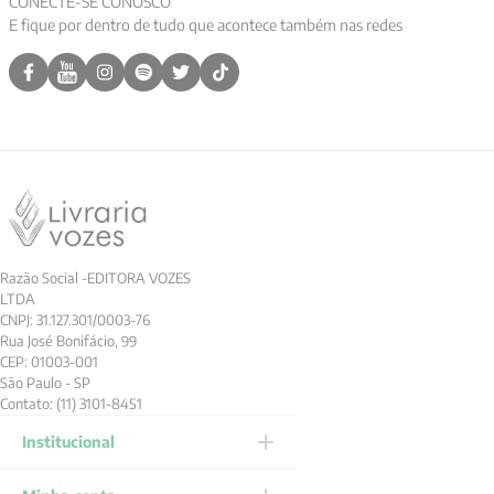
CONECTE-SE CONOSCO
E fique por dentro de tudo que acontece também nas redes
9
º
aristoteles
10
º
psicologia
Razão Social -EDITORA VOZES
LTDA
CNPJ: 31.127.301/0003-76
Rua José Bonifácio, 99
CEP: 01003-001
São Paulo - SP
Contato: (11) 3101-8451
Institucional