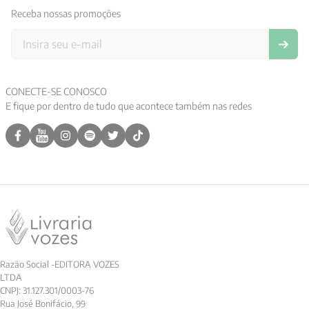
Receba nossas promoções
9
º
psicologia
10
º
verena kast
CONECTE-SE CONOSCO
E fique por dentro de tudo que acontece também nas redes
Razão Social -EDITORA VOZES
LTDA
CNPJ: 31.127.301/0003-76
Rua José Bonifácio, 99