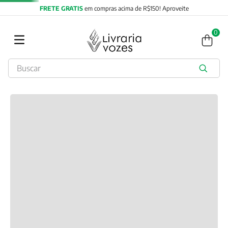
FRETE GRATIS
em compras acima de R$150! Aproveite
0
Buscar
TERMOS MAIS BUSCADOS
1
º
2027
2
º
obras completas carl gustav jung
3
º
filosofia
4
º
jung
5
º
byung chul han
6
º
pré venda
7
º
biblia
8
º
anselm grun