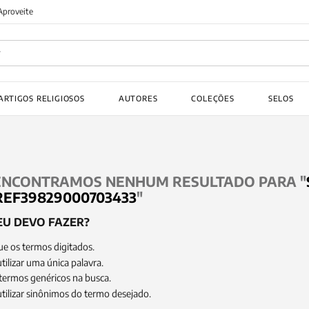
FRETE GRATIS
em compras acima de R$150! Aproveite
ADOS
ARTIGOS RELIGIOSOS
AUTORES
COLEÇÕES
SELOS
 gustav jung
ENCONTRAMOS NENHUM RESULTADO PARA "
EF39829000703433
"
EU DEVO FAZER?
ue os termos digitados.
tilizar uma única palavra.
 termos genéricos na busca.
utilizar sinônimos do termo desejado.