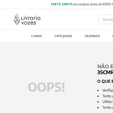
Buscar
TERMOS MAIS BUSC
LIVROS
CATEQUESE
SAZONAIS
1
º
2027
2
º
obras completas carl
3
º
filosofia
4
º
jung
NÃO 
35CMR
5
º
pré venda
O QUE 
OOPS!
6
º
byung chul han
7
º
Verifiq
biblia
Tente u
8
º
verena kast
Utilize
Tente 
9
º
santo agostinho