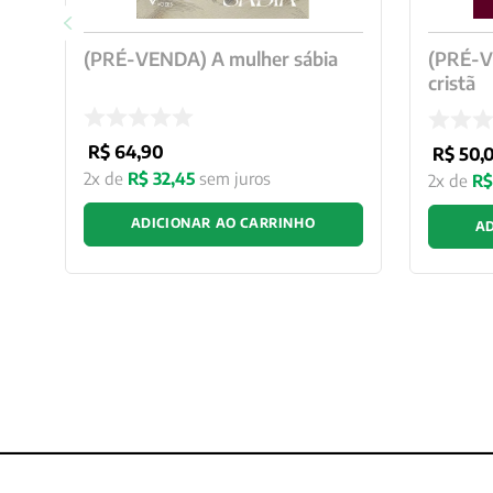
(PRÉ-VENDA) A mulher sábia
(PRÉ-VE
cristã
R$
64
,
90
R$
50
,
2
x de
R$
32
,
45
sem juros
2
x de
R$
ADICIONAR AO CARRINHO
AD