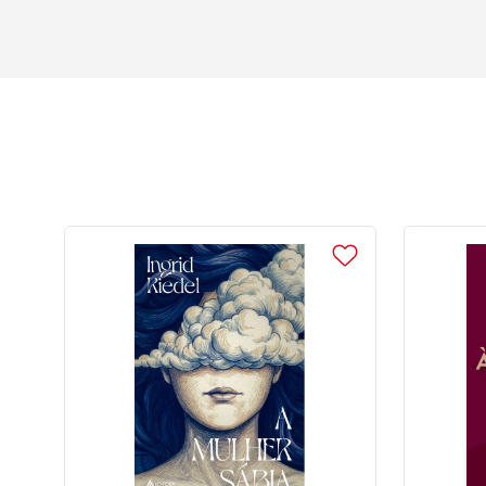
10
º
anselm grun