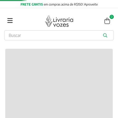
FRETE GRATIS
em compras acima de R$150! Aproveite
0
Buscar
TERMOS MAIS BUSCADOS
1
º
obras completas carl gustav jung
2
º
2027
3
º
filosofia
4
º
jung
5
º
byung chul han
6
º
pré venda
7
º
biblia
8
º
anselm grun