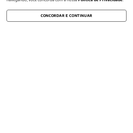
CONCORDAR E CONTINUAR
CONECTE-SE CONOSCO
E fique por dentro de tudo que acontece também nas redes
Razão Social -EDITORA VOZES
LTDA
CNPJ: 31.127.301/0003-76
Rua José Bonifácio, 99
CEP: 01003-001
São Paulo - SP
Contato: (11) 3101-8451