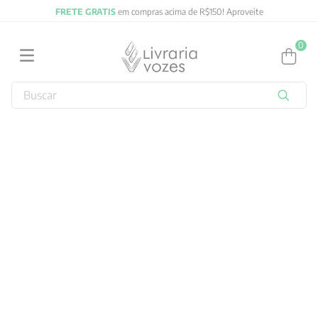
FRETE GRATIS
em compras acima de R$150! Aproveite
0
Buscar
TERMOS MAIS BUSCADOS
1
º
2027
2
º
obras completas carl gustav jung
3
º
filosofia
4
º
jung
5
º
pré venda
6
º
byung chul han
7
º
biblia
8
º
vozes bolso