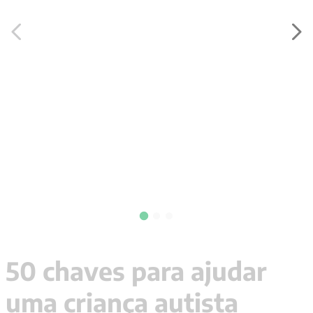
9
º
santo agostinho
10
º
verena kast
50 chaves para ajudar
uma criança autista