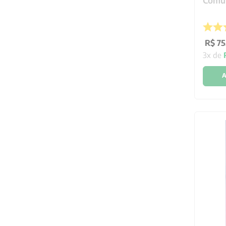
Comu
R$
75
3
x de
A