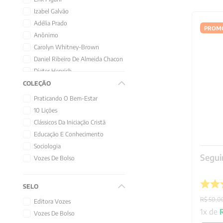
Izabel Galvão
Adélia Prado
PROM
Anônimo
Carolyn Whitney-Brown
Daniel Ribeiro De Almeida Chacon
Dieter Henrich
Douglas Morrison
COLEÇÃO
Henri Wallon
Praticando O Bem-Estar
Henri Zerner
10 Lições
Henry David Thoreau
Clássicos Da Iniciação Cristã
Henry E. Allison
Educação E Conhecimento
Jan Pakulski
Sociologia
Luís Mauro Sá Martino
Segui
Vozes De Bolso
SELO
R$
50
,
0
Editora Vozes
1
x de
Vozes De Bolso