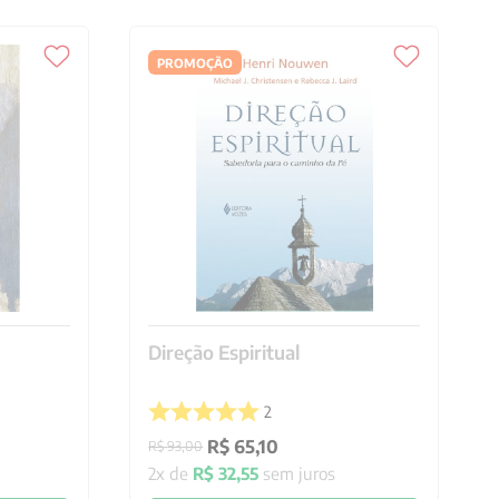
PROMOÇÃO
Direção Espiritual
2
R$
65
,
10
R$
93
,
00
2
x de
R$
32
,
55
sem juros