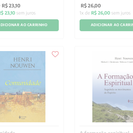
R$
23
,
10
R$
26
,
00
0
R$
23
,
10
sem juros
1
x de
R$
26
,
00
sem juros
DICIONAR AO CARRINHO
ADICIONAR AO CARR