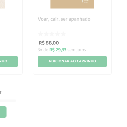
Voar, cair, ser apanhado
R$
88
,
00
3
x de
R$
29
,
33
sem juros
INHO
ADICIONAR AO CARRINHO
7