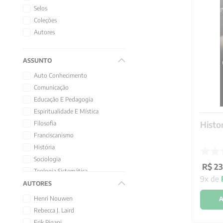
10
º
verena kast
Selos
Coleções
Autores
ASSUNTO
Auto Conhecimento
Comunicação
Educação E Pedagogia
Espiritualidade E Mística
Histor
Filosofia
Franciscanismo
História
Sociologia
R$
23
Teologia Sistemática
9
x de
AUTORES
Henri Nouwen
A
Rebecca J. Laird
Erik Pigani