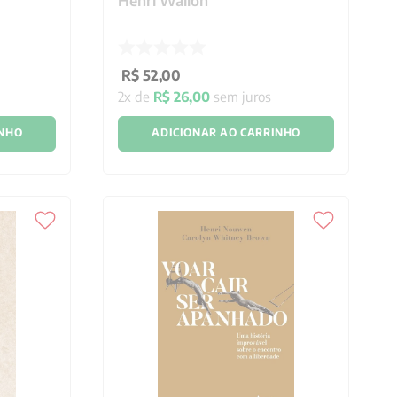
Henri Wallon
R$
52
,
00
2
x de
R$
26
,
00
sem juros
INHO
ADICIONAR AO CARRINHO