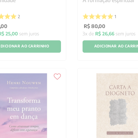
nidade
A formação espiritual
2
1
,
00
R$
80
,
00
R$
25
,
00
sem juros
3
x de
R$
26
,
66
sem juros
DICIONAR AO CARRINHO
ADICIONAR AO CARR