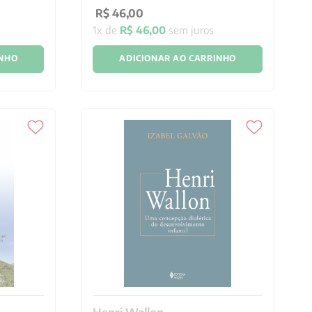
R$
46
,
00
1
x de
R$
46
,
00
sem juros
INHO
ADICIONAR AO CARRINHO