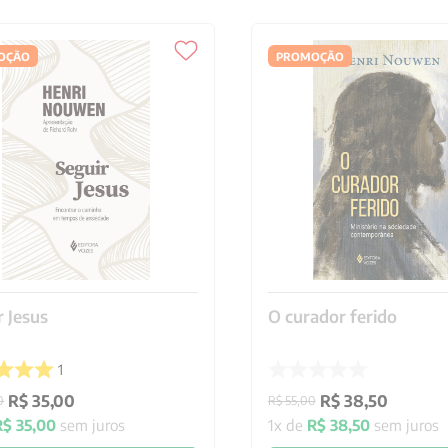
OÇÃO
PROMOÇÃO
r Jesus
O curador ferido
1
R$
35
,
00
R$
38
,
50
0
R$
55
,
00
R$
35
,
00
sem juros
1
x de
R$
38
,
50
sem juros