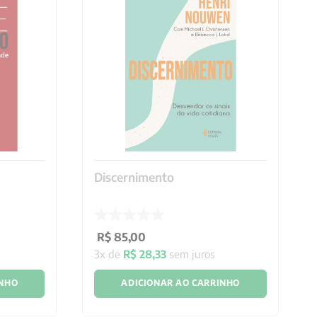
Discernimento
R$
85
,
00
3
x de
R$
28
,
33
sem juros
INHO
ADICIONAR AO CARRINHO