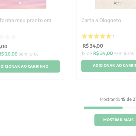
forma meu pranto em
Carta a Diogneto
1
R$
34
,
00
,
00
1
x de
R$
34
,
00
sem juros
R$
26
,
00
sem juros
ADICIONAR AO CARR
DICIONAR AO CARRINHO
Mostrando
15 de 2
MOSTRAR MAIS