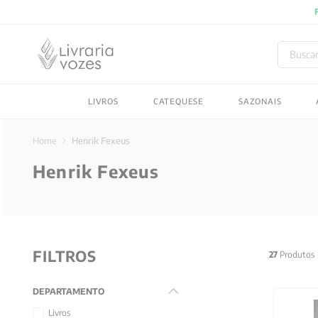
 compras acima de R$150! Aproveite
Buscar
TERMOS MAIS BUSC
LIVROS
CATEQUESE
SAZONAIS
1
º
2027
2
º
obras completas carl
Henrik Fexeus
3
º
filosofia
Henrik Fexeus
4
º
jung
5
º
byung chul han
6
º
pré venda
FILTROS
7
º
biblia
27
Produtos
8
º
santo agostinho
DEPARTAMENTO
9
º
anselm grun
Livros