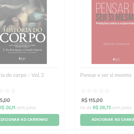
ia do corpo - Vol. 2
Pensar e ser si mesmo
5
,
00
R$
115
,
00
R$
26
,
11
sem juros
4
x de
R$
28
,
75
sem juros
DICIONAR AO CARRINHO
ADICIONAR AO CARR