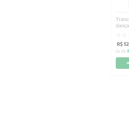
Trans
dança
R$
52
2
x de
A