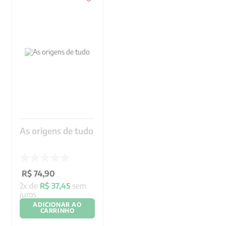
9
º
aristoteles
10
º
psicologia
As origens de tudo
R$
74
,
90
2
x de
R$
37
,
45
sem
juros
ADICIONAR AO
CARRINHO