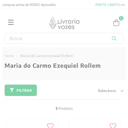
FRETE GRATIS
em compras acima de R$150! Aproveite
0
Buscar
TERMOS MAIS BUSCADOS
1
º
obras completas carl gustav jung
Maria do Carmo Ezequiel Rollem
Maria do Carmo Ezequiel Rollem
2
º
2027
3
º
filosofia
4
º
jung
FILTRAR
Relevância
5
º
byung chul han
6
º
pré venda
5
Produtos
7
º
biblia
8
º
anselm grun