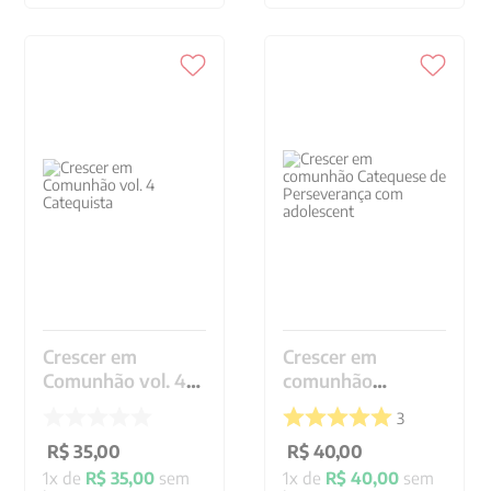
Crescer em
Crescer em
Comunhão vol. 4
comunhão
Catequista
Catequese de
3
Perseverança com
R$
35
,
00
adolescent
R$
40
,
00
1
x de
R$
35
,
00
sem
1
x de
R$
40
,
00
sem