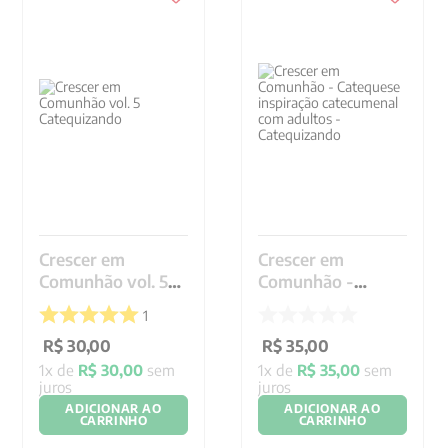
9
º
psicologia
10
º
verena kast
Crescer em
Crescer em
Comunhão vol. 5
Comunhão -
Catequizando
Catequese
1
inspiração
R$
30
,
00
catecumenal com
R$
35
,
00
adultos -
1
x de
R$
30
,
00
sem
1
x de
R$
35
,
00
sem
juros
juros
Catequizando
ADICIONAR AO
ADICIONAR AO
CARRINHO
CARRINHO