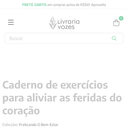
FRETE GRATIS
em compras acima de R$150! Aproveite
0
Buscar
TERMOS MAIS BUSCADOS
1
º
2027
2
º
obras completas carl gustav jung
3
º
filosofia
Caderno de exercícios
4
º
jung
para aliviar as feridas do
5
º
byung chul han
6
º
pré venda
coração
7
º
biblia
Coleção:
Praticando O Bem-Estar
8
º
anselm grun