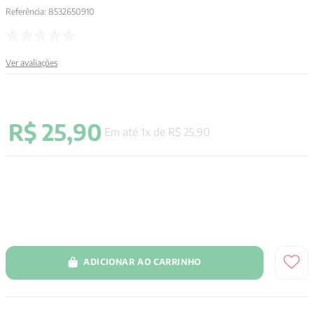
Referência
:
8532650910
9
º
aristoteles
10
º
psicologia
Ver avaliações
R$
25
,
90
Em até
1
x de
R$
25
,
90
ADICIONAR AO CARRINHO