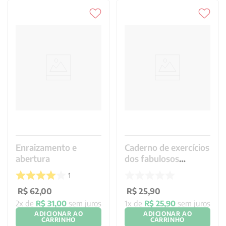
Enraizamento e
Caderno de exercícios
abertura
dos fabulosos
poderes da
1
generosidade
R$
62
,
00
R$
25
,
90
2
x de
R$
31
,
00
sem juros
1
x de
R$
25
,
90
sem juros
ADICIONAR AO
ADICIONAR AO
CARRINHO
CARRINHO