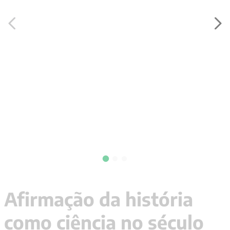
9
º
santo agostinho
10
º
anselm grun
Afirmação da história
como ciência no século