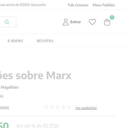
Fale Conosco
Meus Pedidos
0
Entrar
E-BOOKS
REVISTAS
ções sobre Marx
 Magalhães
es
38988
Ver avaliações
50
Em até
1
x de
R$
27
,
50