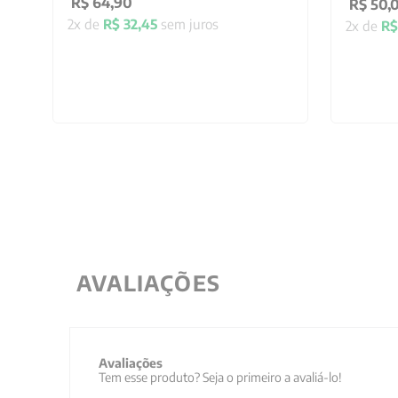
R$
64
,
90
R$
50
,
2
x de
R$
32
,
45
sem juros
2
x de
R$
AVALIAÇÕES
Avaliações
Tem esse produto? Seja o primeiro a avaliá-lo!