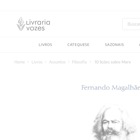
Buscar
TERMOS MAIS BUSC
LIVROS
CATEQUESE
SAZONAIS
1
º
2027
2
º
obras completas carl
Livros
Assuntos
Filosofia
10 lições sobre Marx
3
º
filosofia
4
º
jung
5
º
pré venda
6
º
byung chul han
7
º
biblia
8
º
vozes bolso
9
º
santo agostinho