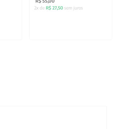
R$
55
,
00
2
x de
R$
27
,
50
sem juros