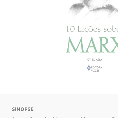
10
º
verena kast
SINOPSE