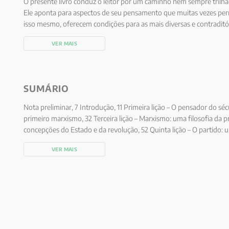
O presente livro conduz o leitor por um caminho nem sempre trilh
Ele aponta para aspectos de seu pensamento que muitas vezes p
isso mesmo, oferecem condições para as mais diversas e contraditór
preocupa em demonstrar o valor da teoria de Marx para os dias atu
VER MAIS
filosofia política e social de Marx ainda tem muito a nos ensinar, a
pelo capitalismo nos últimos tempos.
SUMÁRIO
Nota preliminar, 7 Introdução, 11 Primeira lição – O pensador do séc
primeiro marxismo, 32 Terceira lição – Marxismo: uma filosofia da pr
concepções do Estado e da revolução, 52 Quinta lição – O partido: 
– Ditadura e democracia: a transição para o socialismo, 77 Sétima liç
VER MAIS
revolucionário, 94 Oitava lição – Maturidade e revisão, 105 Nona li
XXI?, 119 Décima lição – Ética e sujeito na teoria de Marx, 135 Conclu