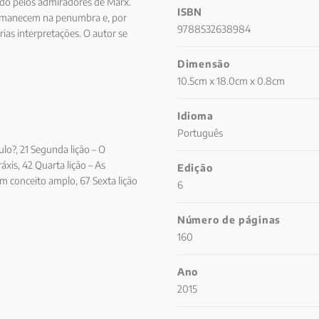
ado pelos admiradores de Marx.
ISBN
ermanecem na penumbra e, por
9788532638984
ias interpretações. O autor se
ais, defendendo a idéia de que a
Dimensão
 despeito das mudanças sofridas
10.5cm x 18.0cm x 0.8cm
Idioma
Português
ulo?, 21 Segunda lição – O
áxis, 42 Quarta lição – As
Edição
um conceito amplo, 67 Sexta lição
6
ão – Proletariado: o sujeito
ção – Há lugar para Marx no século
Número de páginas
são, 147 Bibliografia, 149
160
Ano
2015