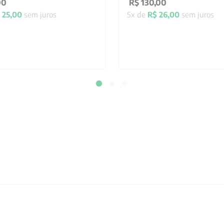
00
R$
130
,
00
25
,
00
sem juros
5
x de
R$
26
,
00
sem juros