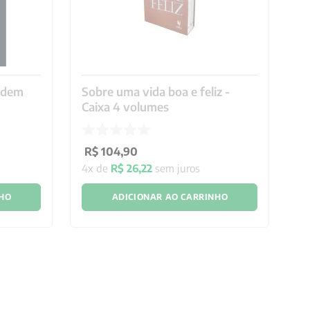
rdem
Sobre uma vida boa e feliz -
10
Caixa 4 volumes
R
R$
104
,
90
1
x
4
x de
R$
26
,
22
sem juros
NHO
ADICIONAR AO CARRINHO