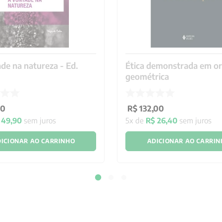
de na natureza - Ed.
Ética demonstrada em o
geométrica
90
R$
132
,
00
49
,
90
sem juros
5
x de
R$
26
,
40
sem juros
ICIONAR AO CARRINHO
ADICIONAR AO CARRI