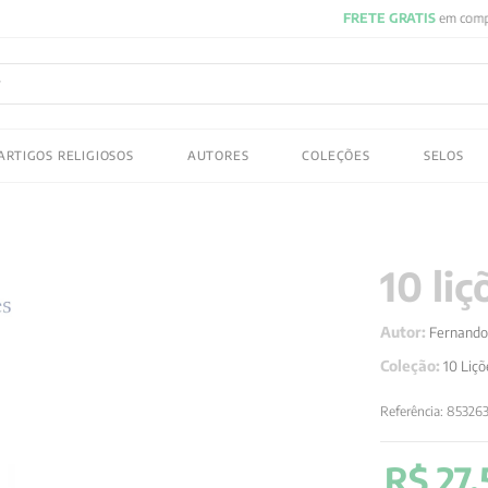
FRETE GRATIS
em compras acima de R$150! Aproveite
ADOS
ARTIGOS RELIGIOSOS
AUTORES
COLEÇÕES
SELOS
 gustav jung
10 li
Autor:
Fernando
Coleção:
10 Liçõ
Referência
:
85326
R$
27
,