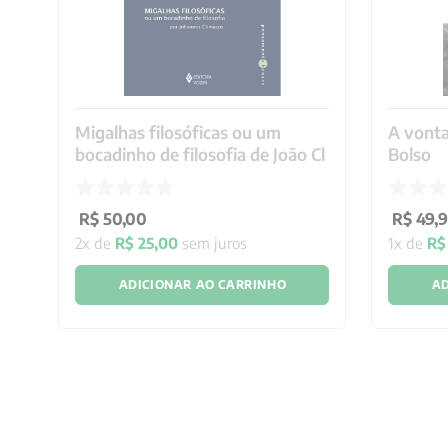
Migalhas filosóficas ou um
A vonta
bocadinho de filosofia de João Cl
Bolso
R$
50
,
00
R$
49
,
2
x de
R$
25
,
00
sem juros
1
x de
R$
ADICIONAR AO CARRINHO
AD