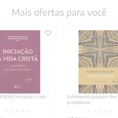
Mais ofertas para você
NDA) Iniciação à vida
Sofrimento psíquico dos
presbíteros