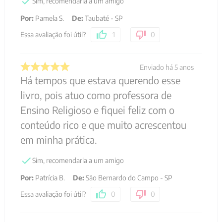
Sim, recomendaria a um amigo
Por
:
Pamela S.
De
:
Taubaté - SP
Essa avaliação foi útil?
1
0
Enviado há
5 anos
Há tempos que estava querendo esse
livro, pois atuo como professora de
Ensino Religioso e fiquei feliz com o
conteúdo rico e que muito acrescentou
em minha prática.
Sim, recomendaria a um amigo
Por
:
Patrícia B.
De
:
São Bernardo do Campo - SP
Essa avaliação foi útil?
0
0