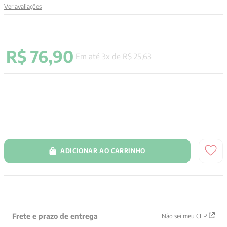
Ver avaliações
9
º
anselm grun
10
º
verena kast
R$
76
,
90
Em até
3
x de
R$
25
,
63
ADICIONAR AO CARRINHO
Frete e prazo de entrega
Não sei meu CEP