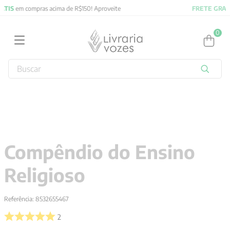
FRETE GRATIS
em compras acima de R$150! Aproveite
0
Buscar
TERMOS MAIS BUSCADOS
1
º
2027
2
º
obras completas carl gustav jung
3
º
filosofia
Compêndio do Ensino
4
º
jung
Religioso
5
º
byung chul han
6
º
pré venda
Referência
:
8532655467
7
º
biblia
2
8
º
santo agostinho