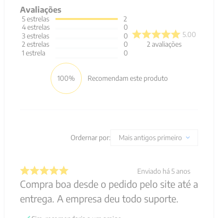
Avaliações
5
estrelas
2
4
estrelas
0
5.00
3
estrelas
0
2
avaliações
2
estrelas
0
1
estrela
0
100%
Recomendam este produto
Ordernar por:
Mais antigos primeiro
Enviado há
5 anos
Compra boa desde o pedido pelo site até a
entrega. A empresa deu todo suporte.