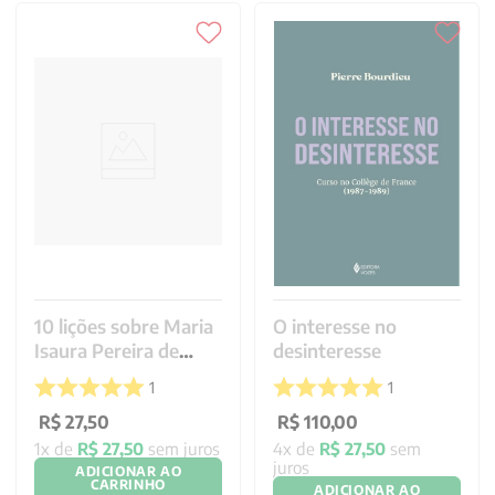
10 lições sobre Maria
O interesse no
Isaura Pereira de
desinteresse
Queiroz
1
1
R$
27
,
50
R$
110
,
00
1
x de
R$
27
,
50
sem juros
4
x de
R$
27
,
50
sem
juros
ADICIONAR AO
CARRINHO
ADICIONAR AO