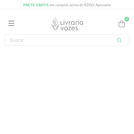
FRETE GRATIS
em compras acima de R$150! Aproveite
0
Buscar
TERMOS MAIS BUSCADOS
1
º
2027
2
º
obras completas carl gustav jung
3
º
filosofia
4
º
jung
5
º
pré venda
6
º
byung chul han
7
º
biblia
8
º
verena kast