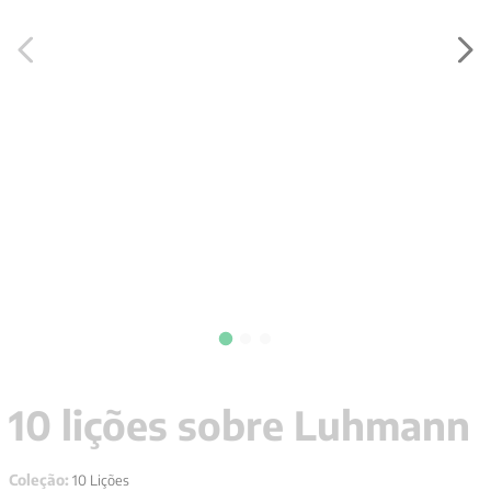
9
º
santo agostinho
10
º
anselm grun
10 lições sobre Luhmann
Coleção:
10 Lições