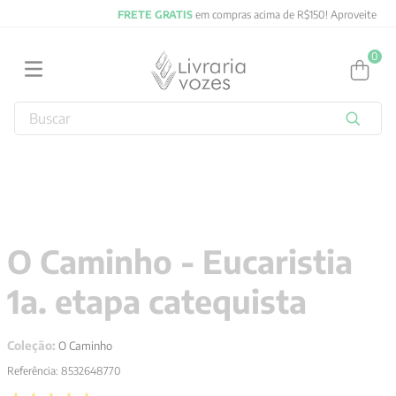
FRETE GRATIS
em compras acima de R$150! Aproveite
0
Buscar
TERMOS MAIS BUSCADOS
1
º
2027
2
º
obras completas carl gustav jung
3
º
filosofia
O Caminho - Eucaristia
4
º
jung
1a. etapa catequista
5
º
pré venda
6
º
byung chul han
Coleção:
O Caminho
7
º
biblia
Referência
:
8532648770
8
º
verena kast