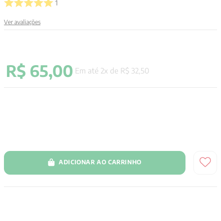
1
9
º
santo agostinho
Ver avaliações
10
º
anselm grun
R$
65
,
00
Em até
2
x de
R$
32
,
50
ADICIONAR AO CARRINHO