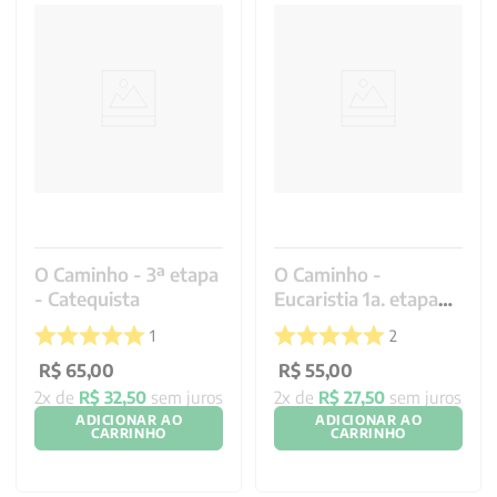
O Caminho - 3ª etapa
O Caminho -
- Catequista
Eucaristia 1a. etapa
catequizando
1
2
R$
65
,
00
R$
55
,
00
2
x de
R$
32
,
50
sem juros
2
x de
R$
27
,
50
sem juros
ADICIONAR AO
ADICIONAR AO
CARRINHO
CARRINHO