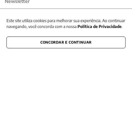
Newsletter
Receba nossas promoções
Este site utiliza cookies para melhorar sua experiência. Ao continuar
navegando, você concorda com a nossa
Política de Privacidade
.
CONCORDAR E CONTINUAR
CONECTE-SE CONOSCO
E fique por dentro de tudo que acontece também nas redes
Razão Social -EDITORA VOZES
LTDA
CNPJ: 31.127.301/0003-76