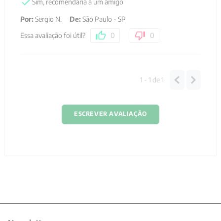
Sim, recomendaria a um amigo
Por
:
Sergio N.
De
:
São Paulo - SP
Essa avaliação foi útil?
0
0
1 - 1
de
1
ESCREVER AVALIAÇÃO