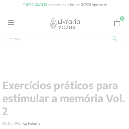
ETE GRATIS
em compras acima de R$150! Aproveite
FRET
0
Buscar
TERMOS MAIS BUSCADOS
1
º
2027
2
º
obras completas carl gustav jung
3
º
filosofia
Exercícios práticos para
4
º
jung
estimular a memória Vol.
5
º
pré venda
6
º
byung chul han
2
7
º
biblia
Autor:
Mónica Palomo
8
º
vozes bolso