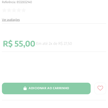
Referência
:
8532652140
9
º
santo agostinho
10
º
verena kast
Ver avaliações
R$
55
,
00
Em até
2
x de
R$
27
,
50
ADICIONAR AO CARRINHO