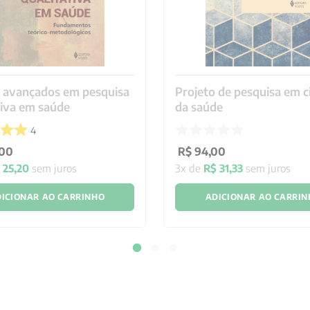
s avançados em pesquisa
Projeto de pesquisa em c
tiva em saúde
da saúde
4
00
R$
94
,
00
$
25
,
20
sem juros
3
x de
R$
31
,
33
sem juros
ICIONAR AO CARRINHO
ADICIONAR AO CARRI