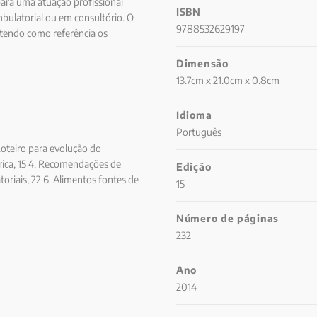
ara uma atuação profissional
ISBN
mbulatorial ou em consultório. O
9788532629197
e, tendo como referência os
o.
Dimensão
13.7cm x 21.0cm x 0.8cm
Idioma
Português
 Roteiro para evolução do
rica, 15 4. Recomendações de
Edição
toriais, 22 6. Alimentos fontes de
15
 vida e em doenças, 59 8.
mento nutricional, 194 10.
Número de páginas
rio para prescrição de dieta, 200
232
dicos, 207 Referências
Ano
2014