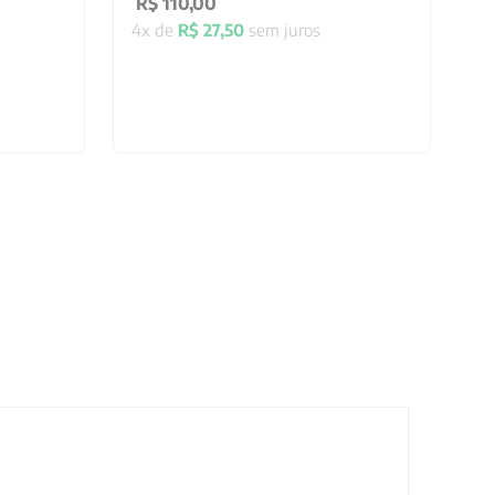
R$
110
,
00
4
x de
R$
27
,
50
sem juros