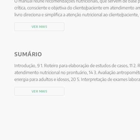
O manual reúne recomendações nutricionais, que servem de base p
crítica, consciente e objetiva do cliente/paciente em atendimento a
livro direciona e simplifica a atenção nutricional ao cliente/pacient
preceitos científicos que embasam atualmente a Ciência da Nutriçã
VER MAIS
SUMÁRIO
Introdução, 9 1. Roteiro para elaboração de estudos de casos, 11 2.
atendimento nutricional no prontuário, 14 3. Avaliação antropomét
energia para adultos e idosos, 20 5. Interpretação de exames labora
nutrientes, 38 7. Recomendações nutricionais nos ciclos normais da
VER MAIS
Interações entre fármacos e nutrientes, 191 9. Formulário de atendi
Quadro de distribuição de calorias em equivalentes, 198 11. Formulá
12. Lista de equivalentes de alimentos, 203 Glossário de termos mé
bibliográficas, 223 Índice, 227