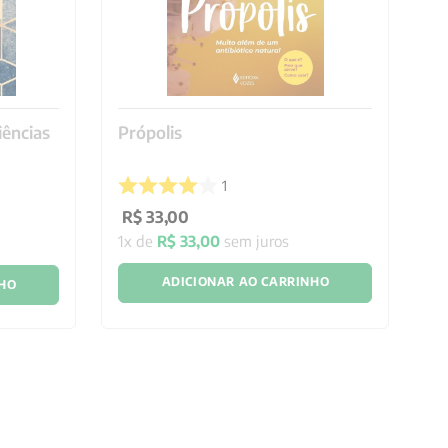
iências
Própolis
Pl
1
R$
33
,
00
R
1
x de
R$
33
,
00
sem juros
4
ADICIONAR AO CARRINHO
NHO