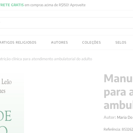
E GRATIS
em compras acima de R$150! Aproveite
ADOS
ARTIGOS RELIGIOSOS
AUTORES
COLEÇÕES
SELOS
 gustav jung
trição clínica para atendimento ambulatorial do adulto
Manua
para 
ambul
Autor:
Maria Do
Referência
:
85326