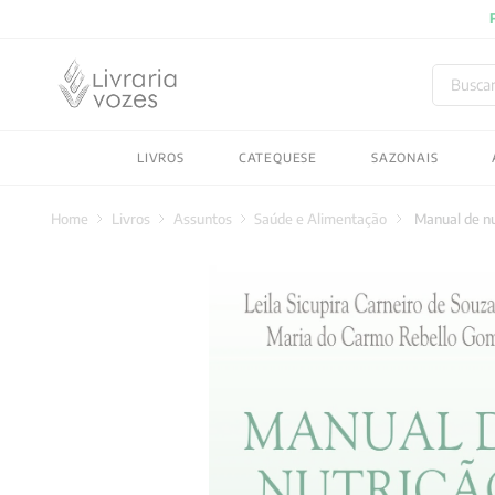
FRET
Buscar
TERMOS MAIS BUSC
LIVROS
CATEQUESE
SAZONAIS
1
º
2027
2
º
obras completas carl
Livros
Assuntos
Saúde e Alimentação
Manual de nu
3
º
filosofia
4
º
jung
5
º
byung chul han
6
º
pré venda
7
º
biblia
8
º
anselm grun
9
º
aristoteles