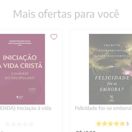
Mais ofertas para você
NDA) Iniciação à vida
Felicidade foi-se embora
3