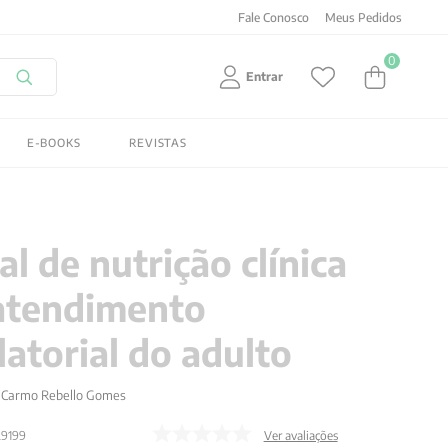
Fale Conosco
Meus Pedidos
0
Entrar
E-BOOKS
REVISTAS
l de nutrição clínica
atendimento
atorial do adulto
 Carmo Rebello Gomes
29199
Ver avaliações