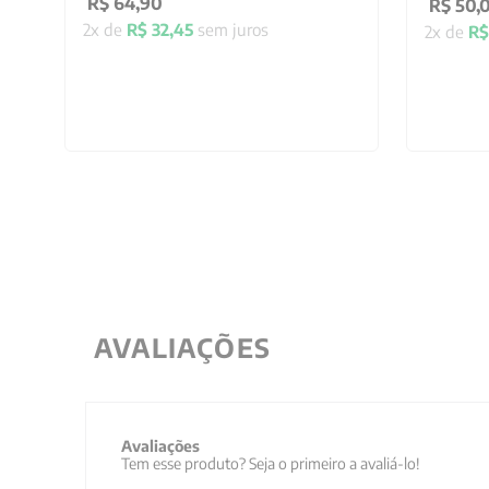
R$
64
,
90
R$
50
,
2
x de
R$
32
,
45
sem juros
2
x de
R$
AVALIAÇÕES
Avaliações
Tem esse produto? Seja o primeiro a avaliá-lo!