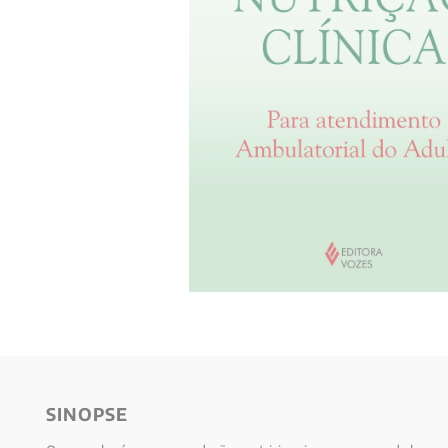
10
º
psicologia
SINOPSE