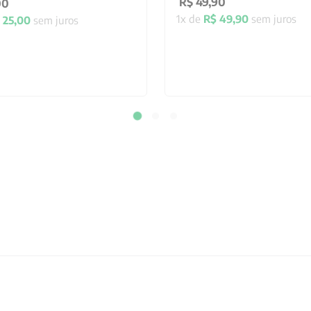
R$
49
,
90
00
1
x de
R$
49
,
90
sem juros
25
,
00
sem juros