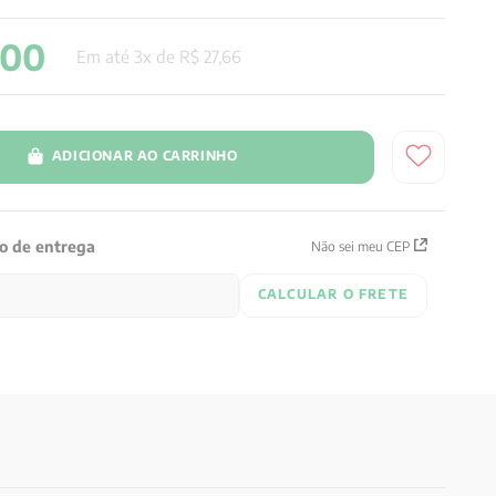
00
Em até
3
x de
R$
27
,
66
ADICIONAR AO CARRINHO
zo de entrega
Não sei meu CEP
CALCULAR O FRETE