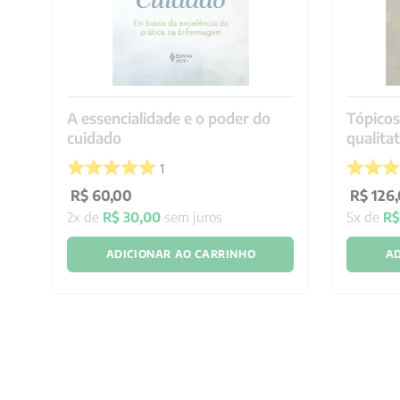
A essencialidade e o poder do
Tópico
cuidado
qualita
1
R$
60
,
00
R$
126
,
2
x de
R$
30
,
00
sem juros
5
x de
R
ADICIONAR AO CARRINHO
AD