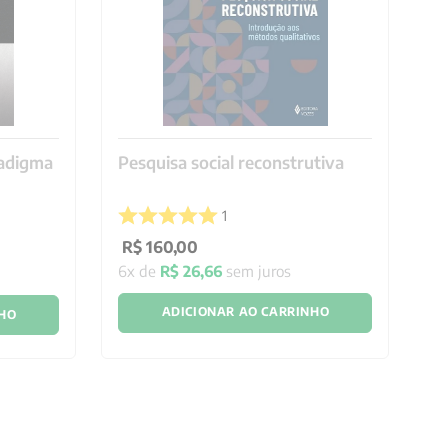
radigma
Pesquisa social reconstrutiva
Po
re
E
1
R$
160
,
00
R
6
x de
R$
26
,
66
sem juros
4
ADICIONAR AO CARRINHO
NHO