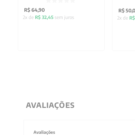
R$
64
,
90
R$
50
,
2
x de
R$
32
,
45
sem juros
2
x de
R$
AVALIAÇÕES
Avaliações