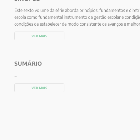
Este sexto volume da série aborda princípios, fundamentos e diretri
escola como fundamental instrumento da gestão escolar e condiçã
condições de estabelecer de modo consistente os avanços e melhori
dos processos educacionais que compete à gestão promover. A avali
VER MAIS
realizada por iniciativa do próprio estabelecimento de ensino exe
construção da autonomia escolar, assim como permite à escola div
seu modo de trabalho, o seu esforço e os seus resultados, o que é i
credibilidade.
SUMÁRIO
_
VER MAIS