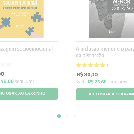
izagem socioemocional
A inclusão menor e o pa
da distorção
1
00
R$
80
,
00
48
,
00
sem juros
3
x de
R$
26
,
66
sem juros
ICIONAR AO CARRINHO
ADICIONAR AO CARRI