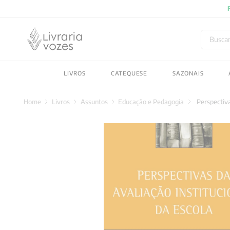
Buscar
TERMOS MAIS BUSC
LIVROS
CATEQUESE
SAZONAIS
1
º
2027
2
º
obras completas carl
Livros
Assuntos
Educação e Pedagogia
Perspectiva
3
º
filosofia
4
º
jung
5
º
pré venda
6
º
byung chul han
7
º
biblia
8
º
vozes bolso
9
º
santo agostinho