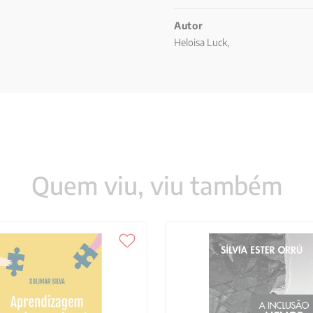
Autor
Heloisa Luck,
Quem viu, viu também