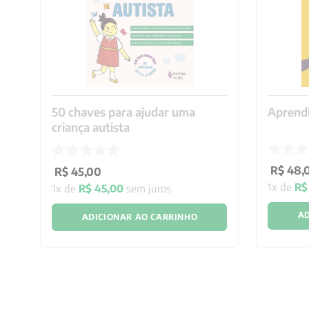
50 chaves para ajudar uma
Aprend
criança autista
R$
48
,
R$
45
,
00
1
x de
R$
1
x de
R$
45
,
00
sem juros
AD
ADICIONAR AO CARRINHO