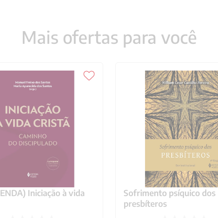
Mais ofertas para você
NDA) Iniciação à vida
Sofrimento psíquico dos
presbíteros