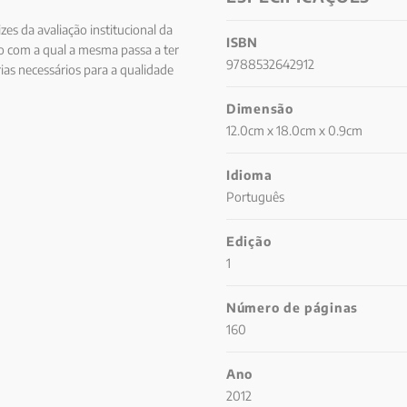
zes da avaliação institucional da
ISBN
o com a qual a mesma passa a ter
9788532642912
as necessários para a qualidade
ação institucional da escola
Dimensão
rce o papel de empoderamento e
ulgar aos pais e à comunidade o
12.0cm x 18.0cm x 0.9cm
mprescindível para a sua
Idioma
Português
Edição
1
Número de páginas
160
Ano
2012