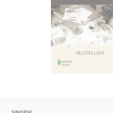
10
º
anselm grun
SINOPSE