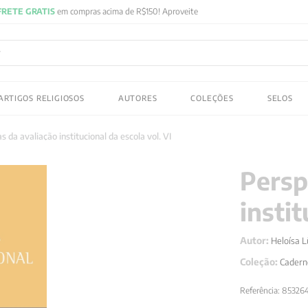
FRETE GRATIS
em compras acima de R$150! Aproveite
ADOS
ARTIGOS RELIGIOSOS
AUTORES
COLEÇÕES
SELOS
 gustav jung
s da avaliação institucional da escola vol. VI
Persp
instit
Autor:
Heloísa 
Coleção:
Cadern
Referência
:
85326