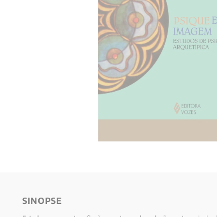
10
º
verena kast
SINOPSE