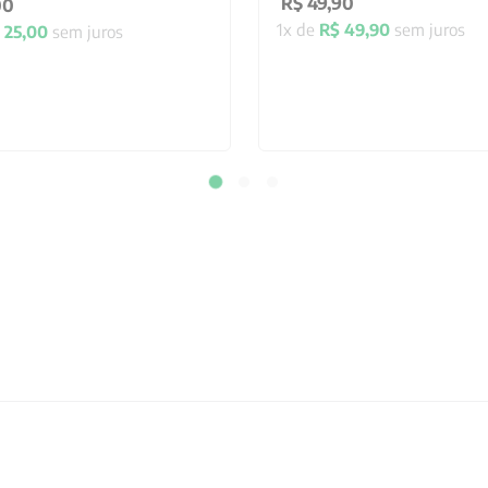
R$
49
,
90
00
1
x de
R$
49
,
90
sem juros
25
,
00
sem juros