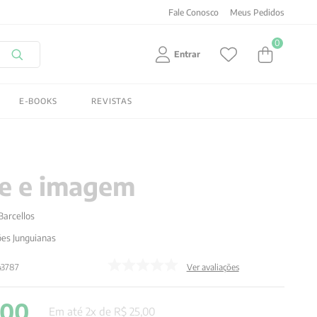
Fale Conosco
Meus Pedidos
0
Entrar
E-BOOKS
REVISTAS
e e imagem
Barcellos
ões Junguianas
43787
Ver avaliações
00
Em até
2
x de
R$
25
,
00