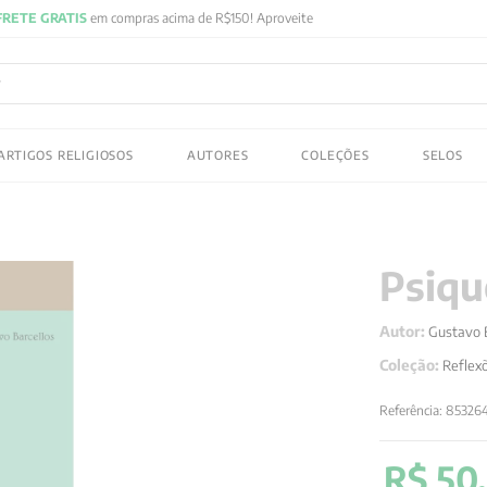
acima de R$150! Aproveite
ADOS
ARTIGOS RELIGIOSOS
AUTORES
COLEÇÕES
SELOS
 gustav jung
Psiqu
Autor:
Gustavo 
Coleção:
Reflex
Referência
:
85326
R$
50
,