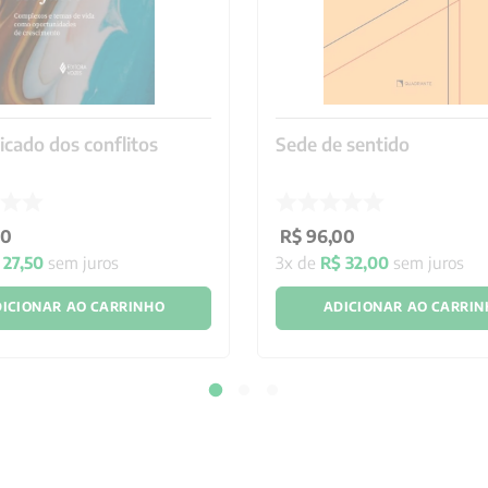
ficado dos conflitos
Sede de sentido
00
R$
96
,
00
27
,
50
sem juros
3
x de
R$
32
,
00
sem juros
ICIONAR AO CARRINHO
ADICIONAR AO CARRI