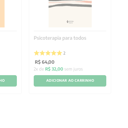
Psicoterapia para todos
Ín
2
R$
64
,
00
R
2
x de
R$
32
,
00
sem juros
10
NHO
ADICIONAR AO CARRINHO