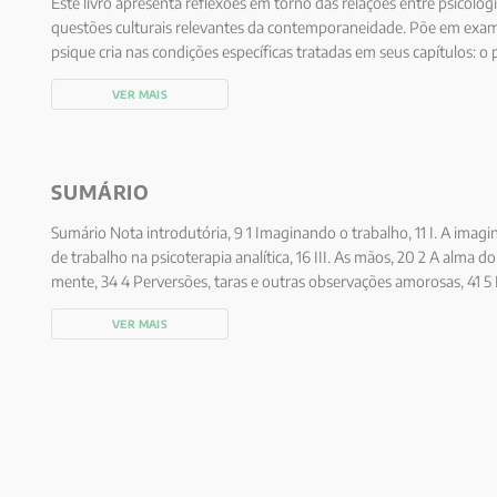
Este livro apresenta reflexões em torno das relações entre psicologi
questões culturais relevantes da contemporaneidade. Põe em exam
psique cria nas condições específicas tratadas em seus capítulos: 
questões do trabalho, faces obscuras do amor e das emoções, a ps
VER MAIS
Aqui a abordagem da psicologia arquetípica, com sua fina sensibili
clínica, fornece a perspectiva necessária para o aprofundamento de
SUMÁRIO
Sumário Nota introdutória, 9 1 Imaginando o trabalho, 11 I. A imagin
de trabalho na psicoterapia analítica, 16 III. As mãos, 20 2 A alma 
mente, 34 4 Perversões, taras e outras observações amorosas, 41 5 P
uma cena de Eliot, 54 6 Tempo, alma, eternidade, 65 7 Psique e ima
VER MAIS
87 III. Mitos da análise, 98 Referências, 107