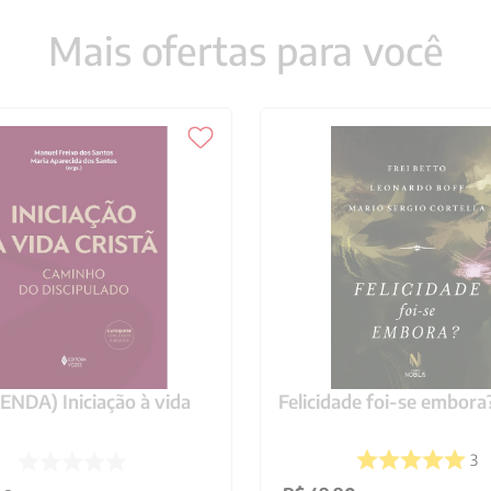
Mais ofertas para você
NDA) Iniciação à vida
Felicidade foi-se embora
3