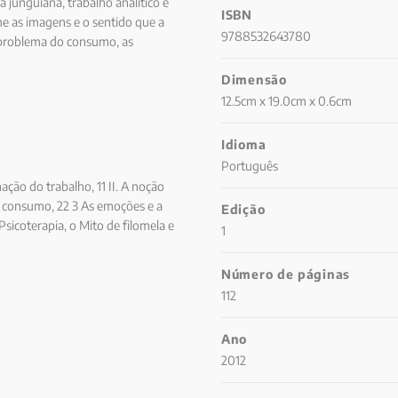
a junguiana, trabalho analítico e
ISBN
e as imagens e o sentido que a
9788532643780
o problema do consumo, as
icoterapia focada na imagem.
Dimensão
dade para o mito, a linguagem e a
ssas questões.
12.5cm x 19.0cm x 0.6cm
Idioma
Português
ação do trabalho, 11 II. A noção
do consumo, 22 3 As emoções e a
Edição
sicoterapia, o Mito de filomela e
1
gem, 79 I. Anima, 79 II. Imagem,
Número de páginas
112
Ano
2012