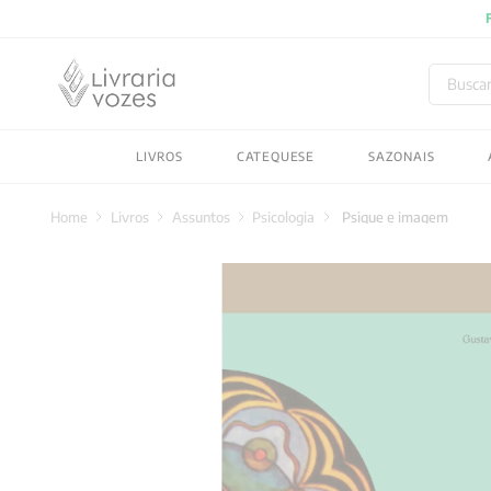
FRETE GRATIS
em compras 
Buscar
TERMOS MAIS BUSC
LIVROS
CATEQUESE
SAZONAIS
1
º
2027
2
º
obras completas carl
Livros
Assuntos
Psicologia
Psique e imagem
3
º
filosofia
4
º
jung
5
º
byung chul han
6
º
pré venda
7
º
biblia
8
º
santo agostinho
9
º
anselm grun