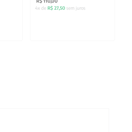
R$
110
,
00
4
x de
R$
27
,
50
sem juros