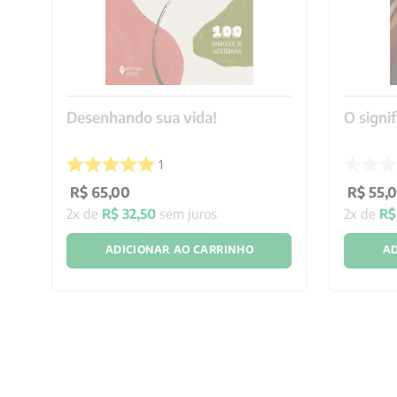
Desenhando sua vida!
O signi
1
R$
65
,
00
R$
55
,
2
x de
R$
32
,
50
sem juros
2
x de
R$
ADICIONAR AO CARRINHO
AD