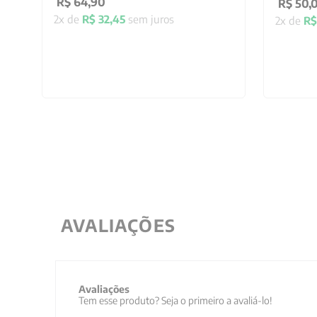
R$
64
,
90
R$
50
,
2
x de
R$
32
,
45
sem juros
2
x de
R$
AVALIAÇÕES
Avaliações
Tem esse produto? Seja o primeiro a avaliá-lo!