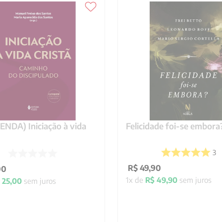
NDA) Iniciação à vida
Felicidade foi-se embora
3
R$
49
,
90
00
1
x de
R$
49
,
90
sem juros
25
,
00
sem juros