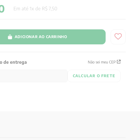
0
Em até
1
x de
R$
7
,
50
ADICIONAR AO CARRINHO
zo de entrega
Não sei meu CEP
CALCULAR O FRETE