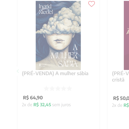
(PRÉ-VENDA) A mulher sábia
(PRÉ-VE
cristã
R$
64
,
90
R$
50
,
2
x de
R$
32
,
45
sem juros
2
x de
R$