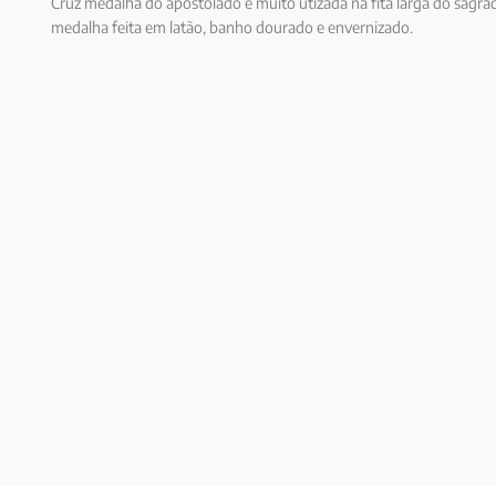
Cruz medalha do apostolado e muito utizada na fita larga do sagrad
medalha feita em latão, banho dourado e envernizado.