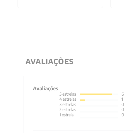
AVALIAÇÕES
Avaliações
5
estrelas
6
4
estrelas
1
3
estrelas
0
2
estrelas
0
1
estrela
0