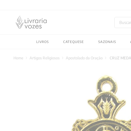
Buscar
TERMOS MAIS BUSC
LIVROS
CATEQUESE
SAZONAIS
1
º
2027
2
º
obras completas carl
Artigos Religiosos
Apostolado da Oração
CRUZ MEDA
3
º
filosofia
4
º
jung
5
º
byung chul han
6
º
pré venda
7
º
biblia
8
º
santo agostinho
9
º
anselm grun