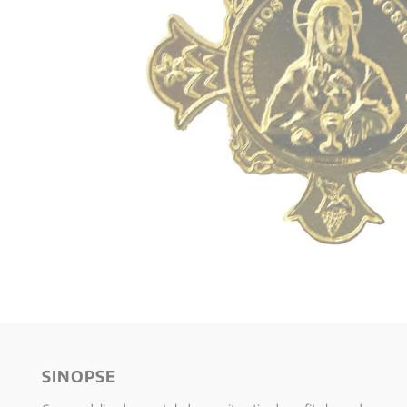
10
º
verena kast
SINOPSE