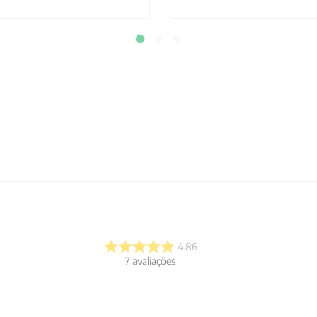
4.86
7
avaliações