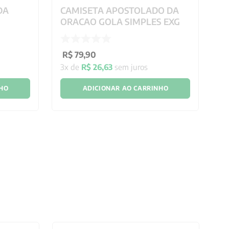
DA
CAMISETA APOSTOLADO DA
C
M
ORACAO GOLA SIMPLES EXG
O
R$
79
,
90
R
3
x de
R$
26
,
63
sem juros
4
NHO
ADICIONAR AO CARRINHO