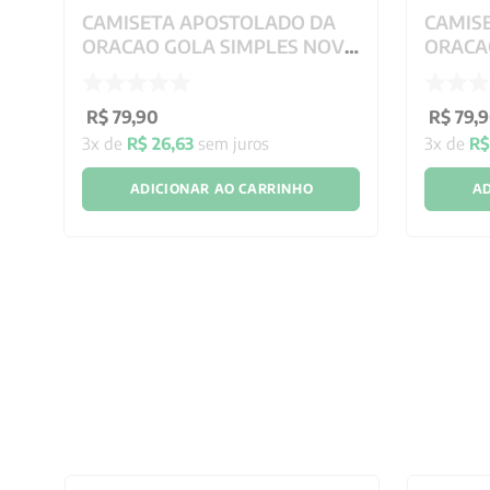
CAMISETA APOSTOLADO DA
CAMIS
ORACAO GOLA SIMPLES NOVA
ORACA
EXG
G
R$
79
,
90
R$
79
,
9
3
x de
R$
26
,
63
sem juros
3
x de
R
ADICIONAR AO CARRINHO
AD