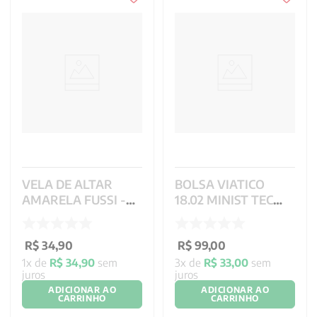
VELA DE ALTAR
BOLSA VIATICO
AMARELA FUSSI -
18.02 MINIST TEC
15X07 CM
BROC COR DR CG
1001 REF 2463
R$
34
,
90
R$
99
,
00
1
x de
R$
34
,
90
sem
3
x de
R$
33
,
00
sem
juros
juros
ADICIONAR AO
ADICIONAR AO
CARRINHO
CARRINHO