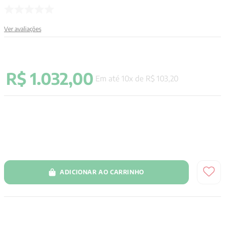
9
º
santo agostinho
Ver avaliações
10
º
anselm grun
R$
1
.
032
,
00
Em até
10
x de
R$
103
,
20
ADICIONAR AO CARRINHO