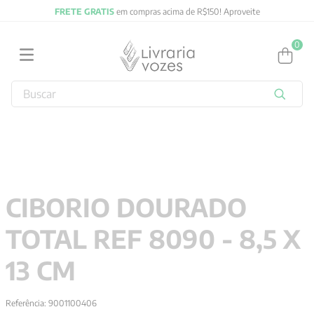
FRETE GRATIS
em compras acima de R$150! Aproveite
0
Buscar
TERMOS MAIS BUSCADOS
1
º
2027
2
º
obras completas carl gustav jung
3
º
filosofia
CIBORIO DOURADO
4
º
jung
TOTAL REF 8090 - 8,5 X
5
º
pré venda
6
º
byung chul han
13 CM
7
º
biblia
Referência
:
9001100406
8
º
verena kast