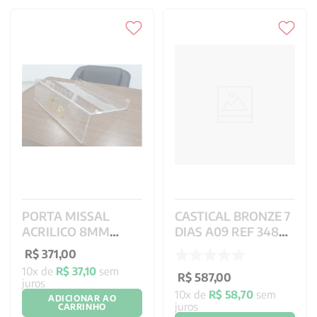
PORTA MISSAL
CASTICAL BRONZE 7
ACRILICO 8MM
DIAS A09 REF 348
NOVO MISSAL CNBB
22X10 CM
R$
371
,
00
- 40X29X12CM
10
x de
R$
37
,
10
sem
R$
587
,
00
juros
10
x de
R$
58
,
70
sem
ADICIONAR AO
juros
CARRINHO