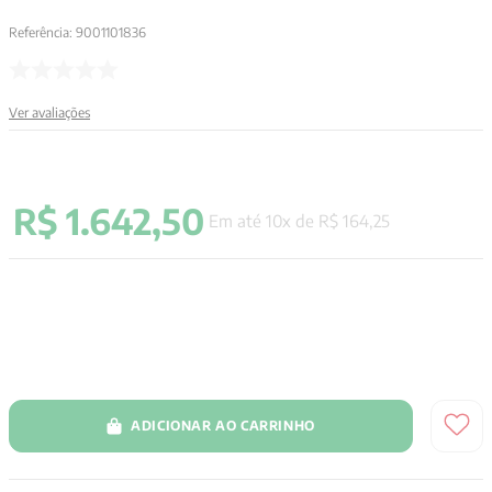
9
º
anselm grun
Referência
:
9001101836
10
º
verena kast
Ver avaliações
R$
1
.
642
,
50
Em até
10
x de
R$
164
,
25
ADICIONAR AO CARRINHO