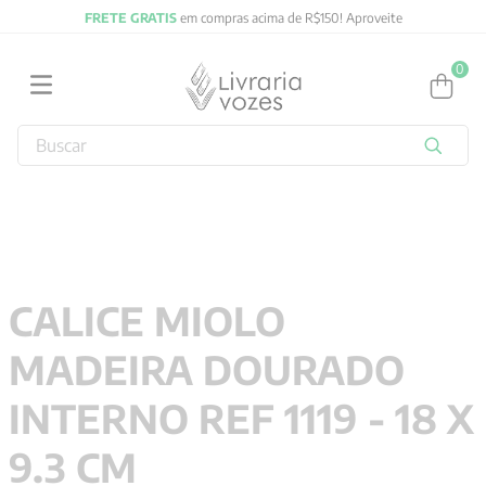
FRETE GRATIS
em compras acima de R$150! Aproveite
0
Buscar
TERMOS MAIS BUSCADOS
1
º
2027
2
º
obras completas carl gustav jung
3
º
filosofia
CALICE MIOLO
4
º
jung
MADEIRA DOURADO
5
º
byung chul han
6
º
pré venda
INTERNO REF 1119 - 18 X
7
º
biblia
9.3 CM
8
º
santo agostinho