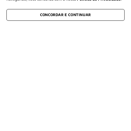
CONCORDAR E CONTINUAR
CONECTE-SE CONOSCO
E fique por dentro de tudo que acontece também nas redes
Razão Social -EDITORA VOZES
LTDA
CNPJ: 31.127.301/0003-76
Rua José Bonifácio, 99
CEP: 01003-001
São Paulo - SP
Contato: (11) 3101-8451