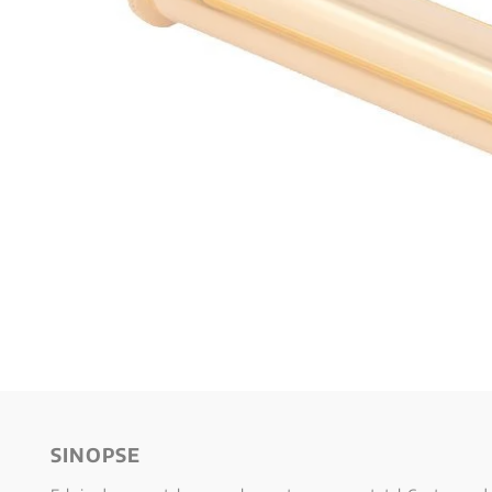
10
º
anselm grun
SINOPSE