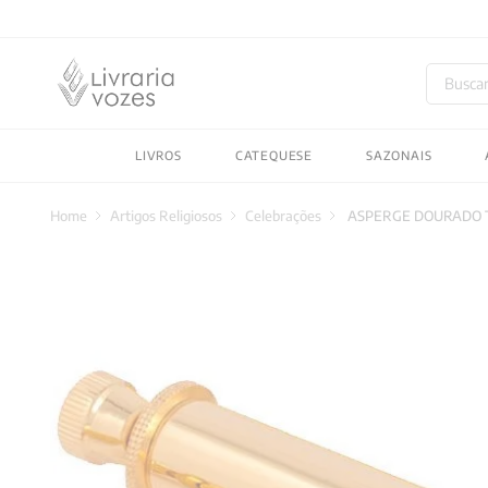
Buscar
TERMOS MAIS BUSC
LIVROS
CATEQUESE
SAZONAIS
1
º
2027
2
º
obras completas carl
Artigos Religiosos
Celebrações
ASPERGE DOURADO TOT
3
º
filosofia
4
º
jung
5
º
pré venda
6
º
byung chul han
7
º
biblia
8
º
verena kast
9
º
santo agostinho