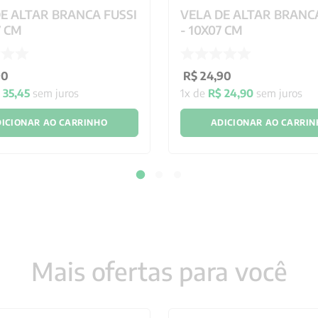
E ALTAR BRANCA FUSSI
VELA DE ALTAR BRANCA
7 CM
- 10X07 CM
90
R$
24
,
90
35
,
45
sem juros
1
x de
R$
24
,
90
sem juros
ICIONAR AO CARRINHO
ADICIONAR AO CARRI
Mais ofertas para você