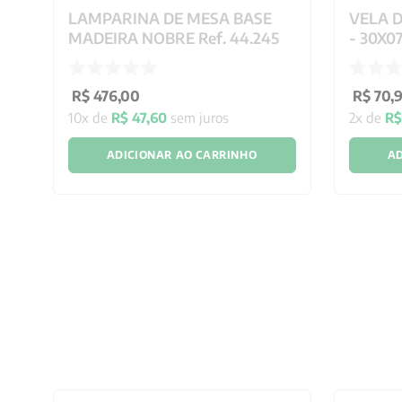
DA
LAMPARINA DE MESA BASE
VELA D
MADEIRA NOBRE Ref. 44.245
- 30X0
R$
476
,
00
R$
70
,
10
x de
R$
47
,
60
sem juros
2
x de
R$
ADICIONAR AO CARRINHO
AD