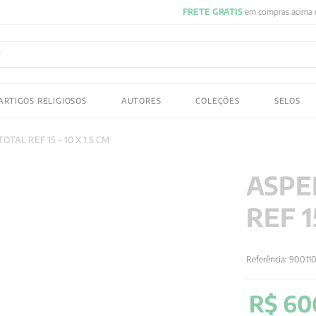
FRETE GRATIS
em compras acima de R$150! Aproveite
ADOS
ARTIGOS RELIGIOSOS
AUTORES
COLEÇÕES
SELOS
 gustav jung
AL REF 15 - 10 X 1.5 CM
ASPE
REF 1
Referência
:
90011
R$
60