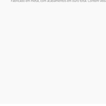
Fabricado em metal, com acabamentos em ouro total. Contem veda