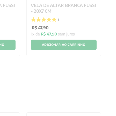
 FUSSI
VELA DE ALTAR BRANCA FUSSI
V
- 20X7 CM
F
1
R$
47
,
90
R
1
x de
R$
47
,
90
sem juros
1
x
NHO
ADICIONAR AO CARRINHO