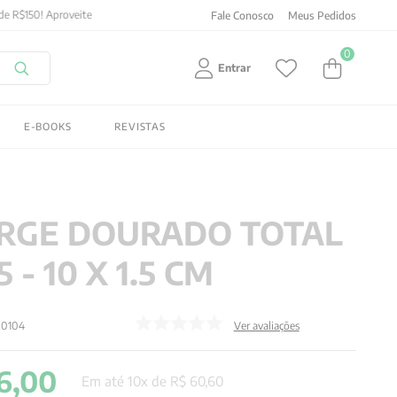
Fale Conosco
Meus Pedidos
0
Entrar
E-BOOKS
REVISTAS
RGE DOURADO TOTAL
5 - 10 X 1.5 CM
00104
Ver avaliações
6
,
00
Em até
10
x de
R$
60
,
60