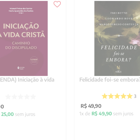
NDA) Iniciação à vida
Felicidade foi-se embora
3
R$
49
,
90
00
1
x de
R$
49
,
90
sem juros
25
,
00
sem juros