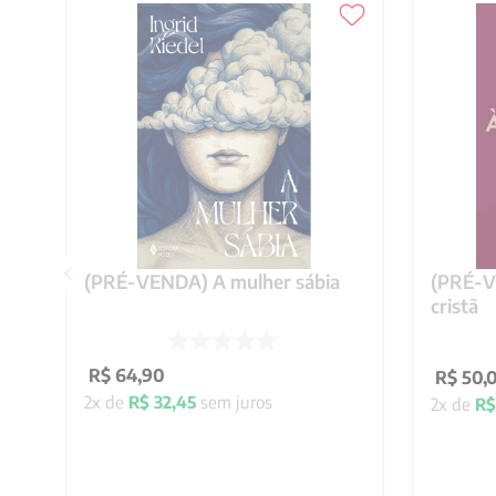
(PRÉ-VENDA) A mulher sábia
(PRÉ-VE
cristã
R$
64
,
90
R$
50
,
2
x de
R$
32
,
45
sem juros
2
x de
R$