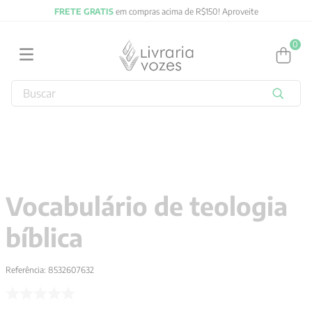
FRETE GRATIS
em compras acima de R$150! Aproveite
0
Buscar
TERMOS MAIS BUSCADOS
1
º
2027
2
º
obras completas carl gustav jung
3
º
filosofia
Vocabulário de teologia
4
º
jung
bíblica
5
º
byung chul han
6
º
pré venda
Referência
:
8532607632
7
º
biblia
8
º
anselm grun