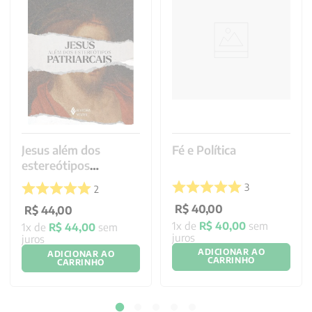
Jesus além dos
Fé e Política
estereótipos
patriarcais
3
2
R$
40
,
00
R$
44
,
00
1
x de
R$
40
,
00
sem
1
x de
R$
44
,
00
sem
juros
juros
ADICIONAR AO
ADICIONAR AO
CARRINHO
CARRINHO