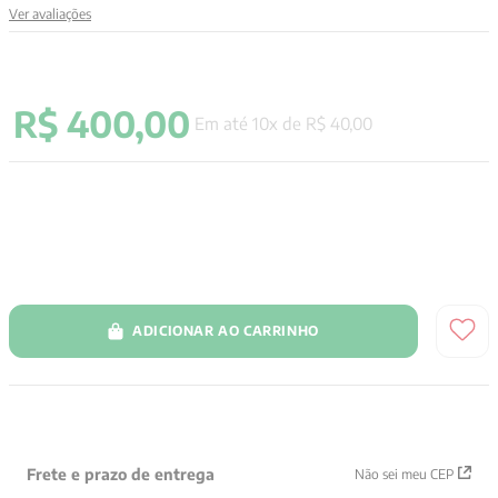
Ver avaliações
9
º
aristoteles
10
º
psicologia
R$
400
,
00
Em até
10
x de
R$
40
,
00
ADICIONAR AO CARRINHO
Frete e prazo de entrega
Não sei meu CEP