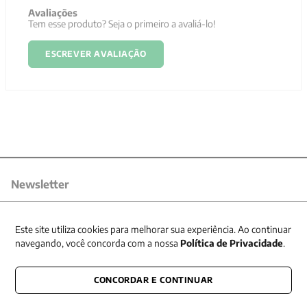
Avaliações
Tem esse produto? Seja o primeiro a avaliá-lo!
ESCREVER AVALIAÇÃO
Newsletter
Receba nossas promoções
Este site utiliza cookies para melhorar sua experiência. Ao continuar
navegando, você concorda com a nossa
Política de Privacidade
.
CONCORDAR E CONTINUAR
CONECTE-SE CONOSCO
E fique por dentro de tudo que acontece também nas redes